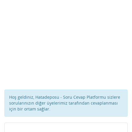
Hoş geldiniz, Hatadeposu - Soru Cevap Platformu sizlere
sorularınızın diğer üyelerimiz tarafından cevaplanması
için bir ortam sağlar.