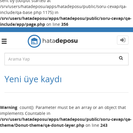
sent by (output started at
/srv/users/hatadeposu/apps/hatadeposu/public/soru-cevap/qa-
include/qa-base.php:1175) in
/srv/users/hatadeposu/apps/hatadeposu/public/soru-cevap/qa-
include/app/page.php
on line
356
Toggle
navigation
Yeni üye kaydı
Warning
: count(): Parameter must be an array or an object that
implements Countable in
/srv/users/hatadeposu/apps/hatadeposu/public/soru-cevap/qa-
theme/Donut-theme/qa-donut-layer.php
on line
243