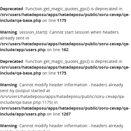
Deprecated
: Function get_magic_quotes_gpc() is deprecated in
/srv/users/hatadeposu/apps/hatadeposu/public/soru-cevap/qa-
include/qa-base.php
on line
1175
Warning
: session_start(): Cannot start session when headers
already sent in
/srv/users/hatadeposu/apps/hatadeposu/public/soru-cevap/qa-
include/app/users.php
on line
162
Deprecated
: Function get_magic_quotes_gpc() is deprecated in
/srv/users/hatadeposu/apps/hatadeposu/public/soru-cevap/qa-
include/qa-base.php
on line
1175
Warning
: Cannot modify header information - headers already
sent by (output started at
/srv/users/hatadeposu/apps/hatadeposu/public/soru-cevap/qa-
include/qa-base.php:1175) in
/srv/users/hatadeposu/apps/hatadeposu/public/soru-cevap/qa-
include/app/users.php
on line
1267
Warning
: Cannot modify header information - headers already