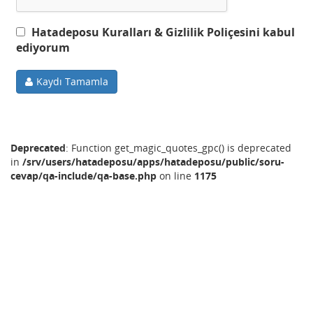
Hatadeposu Kuralları & Gizlilik Poliçesini kabul
ediyorum
Kaydı Tamamla
Deprecated
: Function get_magic_quotes_gpc() is deprecated
in
/srv/users/hatadeposu/apps/hatadeposu/public/soru-
cevap/qa-include/qa-base.php
on line
1175