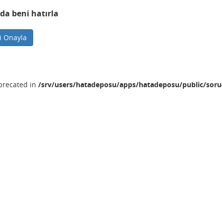
da beni hatırla
ni Onayla
eprecated in
/srv/users/hatadeposu/apps/hatadeposu/public/soru