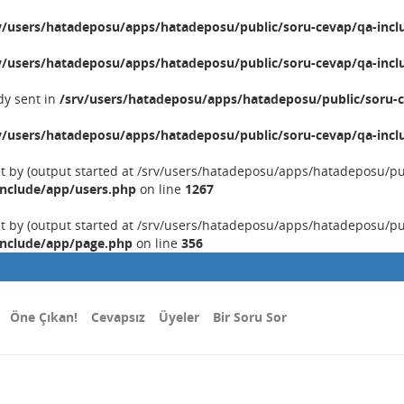
v/users/hatadeposu/apps/hatadeposu/public/soru-cevap/qa-incl
v/users/hatadeposu/apps/hatadeposu/public/soru-cevap/qa-incl
dy sent in
/srv/users/hatadeposu/apps/hatadeposu/public/soru-c
v/users/hatadeposu/apps/hatadeposu/public/soru-cevap/qa-incl
nt by (output started at /srv/users/hatadeposu/apps/hatadeposu/p
include/app/users.php
on line
1267
nt by (output started at /srv/users/hatadeposu/apps/hatadeposu/p
include/app/page.php
on line
356
Öne Çıkan!
Cevapsız
Üyeler
Bir Soru Sor