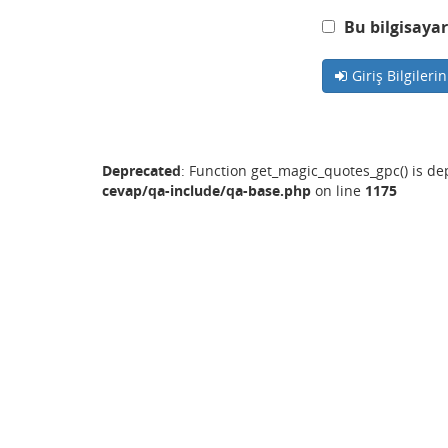
Bu bilgisayar
Giriş Bilgileri
Deprecated
: Function get_magic_quotes_gpc() is d
cevap/qa-include/qa-base.php
on line
1175