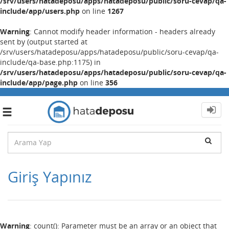
/srv/users/hatadeposu/apps/hatadeposu/public/soru-cevap/qa-
include/app/users.php
on line
1267
Warning
: Cannot modify header information - headers already
sent by (output started at
/srv/users/hatadeposu/apps/hatadeposu/public/soru-cevap/qa-
include/qa-base.php:1175) in
/srv/users/hatadeposu/apps/hatadeposu/public/soru-cevap/qa-
include/app/page.php
on line
356
Toggle
navigation
Giriş Yapınız
Warning
: count(): Parameter must be an array or an object that