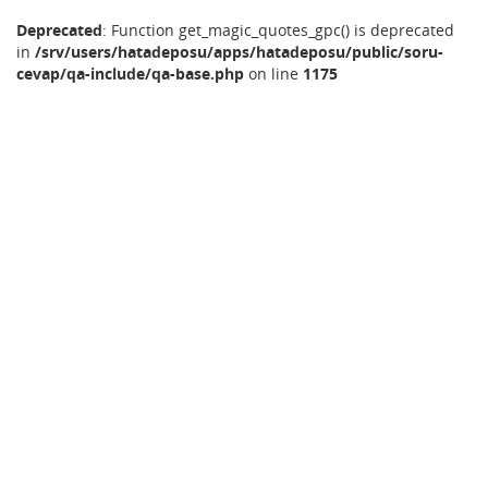
Deprecated
: Function get_magic_quotes_gpc() is deprecated
in
/srv/users/hatadeposu/apps/hatadeposu/public/soru-
cevap/qa-include/qa-base.php
on line
1175