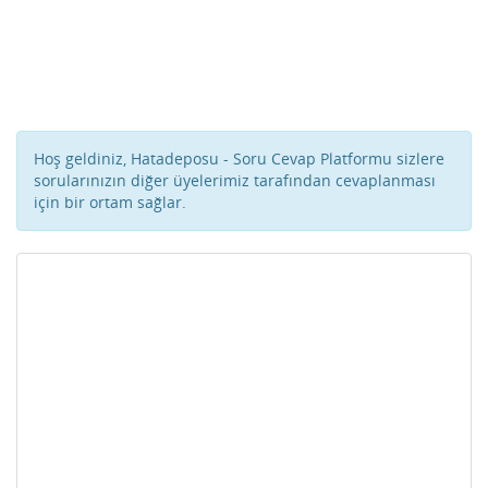
Hoş geldiniz, Hatadeposu - Soru Cevap Platformu sizlere
sorularınızın diğer üyelerimiz tarafından cevaplanması
için bir ortam sağlar.