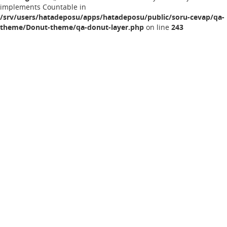
implements Countable in
/srv/users/hatadeposu/apps/hatadeposu/public/soru-cevap/qa-
theme/Donut-theme/qa-donut-layer.php
on line
243