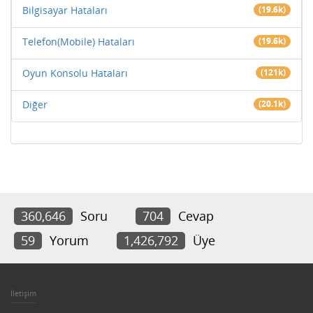
Bilgisayar Hataları
(19.6k)
Telefon(Mobile) Hataları
(19.6k)
Oyun Konsolu Hataları
(121k)
Diğer
(20.1k)
360,646
Soru
704
Cevap
59
Yorum
1,426,792
Üye
İletişim