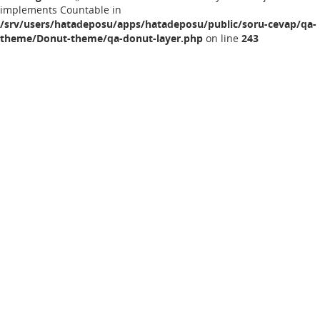
implements Countable in
/srv/users/hatadeposu/apps/hatadeposu/public/soru-cevap/qa-
theme/Donut-theme/qa-donut-layer.php
on line
243