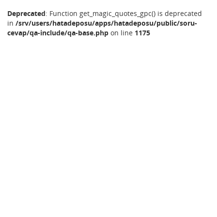
Deprecated
: Function get_magic_quotes_gpc() is deprecated
in
/srv/users/hatadeposu/apps/hatadeposu/public/soru-
cevap/qa-include/qa-base.php
on line
1175