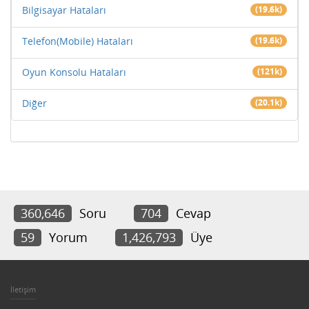
Bilgisayar Hataları
(19.6k)
Telefon(Mobile) Hataları
(19.6k)
Oyun Konsolu Hataları
(121k)
Diğer
(20.1k)
360,646
Soru
704
Cevap
59
Yorum
1,426,793
Üye
İletişim