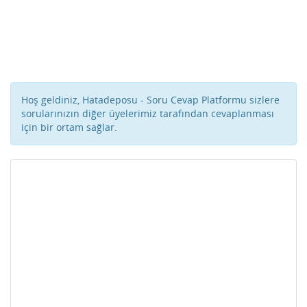
Hoş geldiniz, Hatadeposu - Soru Cevap Platformu sizlere
sorularınızın diğer üyelerimiz tarafından cevaplanması
için bir ortam sağlar.