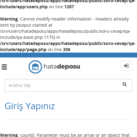
/srv/users/hatadeposu/apps/hatadeposu/public/soru-cevap/qa-
include/app/users.php
on line
1267
Warning
: Cannot modify header information - headers already
sent by (output started at
/srv/users/hatadeposu/apps/hatadeposu/public/soru-cevap/qa-
include/qa-base.php:1175) in
/srv/users/hatadeposu/apps/hatadeposu/public/soru-cevap/qa-
include/app/page.php
on line
356
Toggle
navigation
Giriş Yapınız
Warning
: count(): Parameter must be an array or an object that