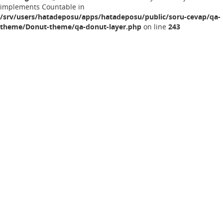
implements Countable in
/srv/users/hatadeposu/apps/hatadeposu/public/soru-cevap/qa-
theme/Donut-theme/qa-donut-layer.php
on line
243