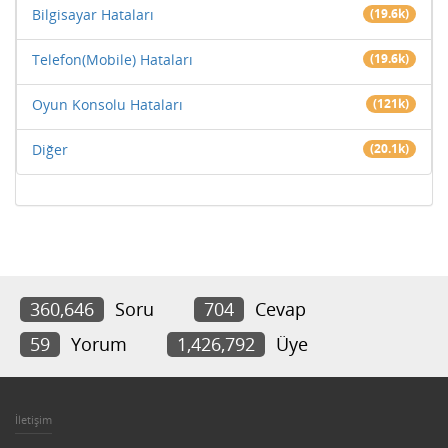
Bilgisayar Hataları
(19.6k)
Telefon(Mobile) Hataları
(19.6k)
Oyun Konsolu Hataları
(121k)
Diğer
(20.1k)
360,646
Soru
704
Cevap
59
Yorum
1,426,792
Üye
İletişim