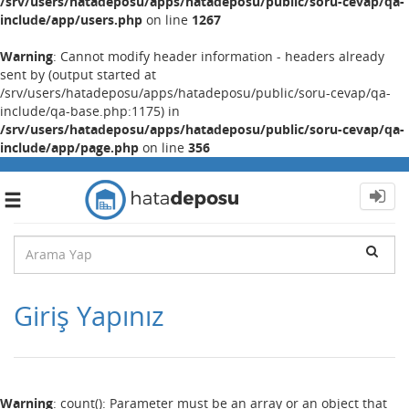
/srv/users/hatadeposu/apps/hatadeposu/public/soru-cevap/qa-
include/app/users.php
on line
1267
Warning
: Cannot modify header information - headers already
sent by (output started at
/srv/users/hatadeposu/apps/hatadeposu/public/soru-cevap/qa-
include/qa-base.php:1175) in
/srv/users/hatadeposu/apps/hatadeposu/public/soru-cevap/qa-
include/app/page.php
on line
356
Toggle
navigation
Giriş Yapınız
Warning
: count(): Parameter must be an array or an object that