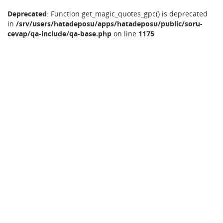
Deprecated
: Function get_magic_quotes_gpc() is deprecated
in
/srv/users/hatadeposu/apps/hatadeposu/public/soru-
cevap/qa-include/qa-base.php
on line
1175