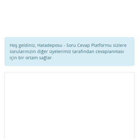
Hoş geldiniz, Hatadeposu - Soru Cevap Platformu sizlere
sorularınızın diğer üyelerimiz tarafından cevaplanması
için bir ortam sağlar.