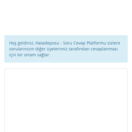
Hoş geldiniz, Hatadeposu - Soru Cevap Platformu sizlere
sorularınızın diğer üyelerimiz tarafından cevaplanması
için bir ortam sağlar.