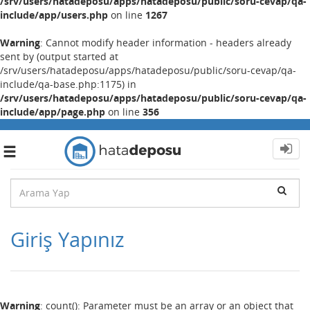
/srv/users/hatadeposu/apps/hatadeposu/public/soru-cevap/qa-
include/app/users.php
on line
1267
Warning
: Cannot modify header information - headers already
sent by (output started at
/srv/users/hatadeposu/apps/hatadeposu/public/soru-cevap/qa-
include/qa-base.php:1175) in
/srv/users/hatadeposu/apps/hatadeposu/public/soru-cevap/qa-
include/app/page.php
on line
356
Toggle
navigation
Giriş Yapınız
Warning
: count(): Parameter must be an array or an object that