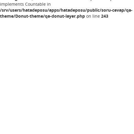
implements Countable in
/srv/users/hatadeposu/apps/hatadeposu/public/soru-cevap/qa-
theme/Donut-theme/qa-donut-layer.php
on line
243