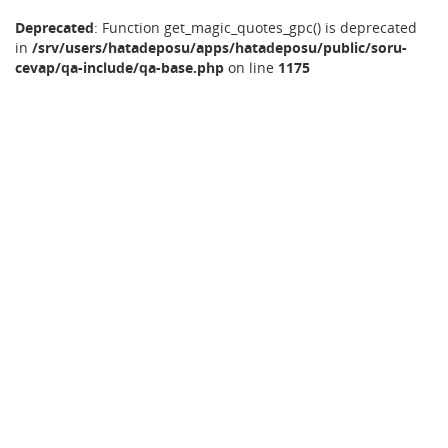
Deprecated
: Function get_magic_quotes_gpc() is deprecated
in
/srv/users/hatadeposu/apps/hatadeposu/public/soru-
cevap/qa-include/qa-base.php
on line
1175