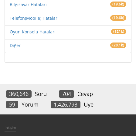
Bilgisayar Hataları
(19.6k)
Telefon(Mobile) Hataları
(19.6k)
Oyun Konsolu Hataları
(121k)
Diğer
(20.1k)
360,646
Soru
704
Cevap
59
Yorum
1,426,793
Üye
İletişim