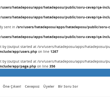
v/users/hatadeposu/apps/hatadeposu/public/soru-cevap/qa-incl
v/users/hatadeposu/apps/hatadeposu/public/soru-cevap/qa-incl
dy sent in
/srv/users/hatadeposu/apps/hatadeposu/public/soru-c
v/users/hatadeposu/apps/hatadeposu/public/soru-cevap/qa-incl
nt by (output started at /srv/users/hatadeposu/apps/hatadeposu/p
include/app/users.php
on line
1267
nt by (output started at /srv/users/hatadeposu/apps/hatadeposu/p
include/app/page.php
on line
356
Öne Çıkan!
Cevapsız
Üyeler
Bir Soru Sor