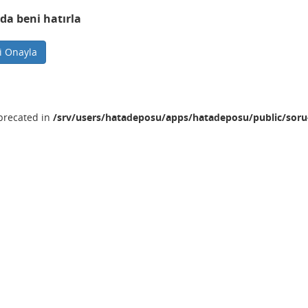
da beni hatırla
ni Onayla
eprecated in
/srv/users/hatadeposu/apps/hatadeposu/public/soru