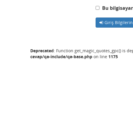
Bu bilgisayar
Giriş Bilgileri
Deprecated
: Function get_magic_quotes_gpc() is d
cevap/qa-include/qa-base.php
on line
1175