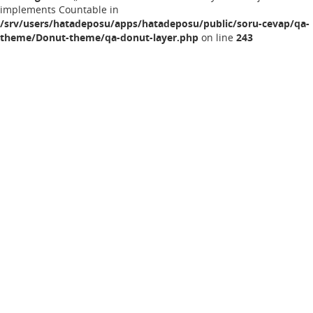
implements Countable in
/srv/users/hatadeposu/apps/hatadeposu/public/soru-cevap/qa-
theme/Donut-theme/qa-donut-layer.php
on line
243