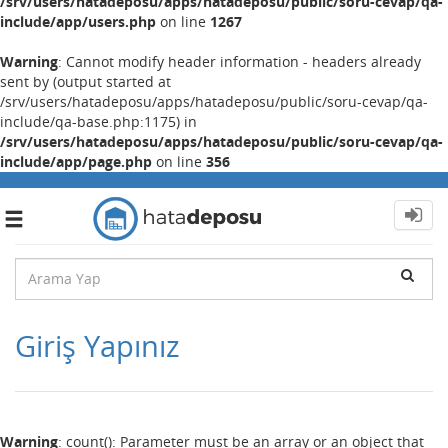
/srv/users/hatadeposu/apps/hatadeposu/public/soru-cevap/qa-
include/app/users.php
on line
1267
Warning
: Cannot modify header information - headers already
sent by (output started at
/srv/users/hatadeposu/apps/hatadeposu/public/soru-cevap/qa-
include/qa-base.php:1175) in
/srv/users/hatadeposu/apps/hatadeposu/public/soru-cevap/qa-
include/app/page.php
on line
356
Toggle
navigation
Giriş Yapınız
Warning
: count(): Parameter must be an array or an object that