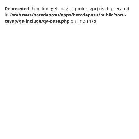
Deprecated
: Function get_magic_quotes_gpc() is deprecated
in
/srv/users/hatadeposu/apps/hatadeposu/public/soru-
cevap/qa-include/qa-base.php
on line
1175