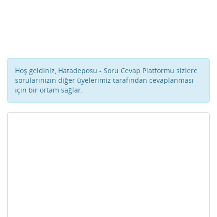
Hoş geldiniz, Hatadeposu - Soru Cevap Platformu sizlere
sorularınızın diğer üyelerimiz tarafından cevaplanması
için bir ortam sağlar.