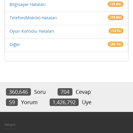
Bilgisayar Hataları
(19.6k)
Telefon(Mobile) Hataları
(19.6k)
Oyun Konsolu Hataları
(121k)
Diğer
(20.1k)
360,646
Soru
704
Cevap
59
Yorum
1,426,792
Üye
İletişim