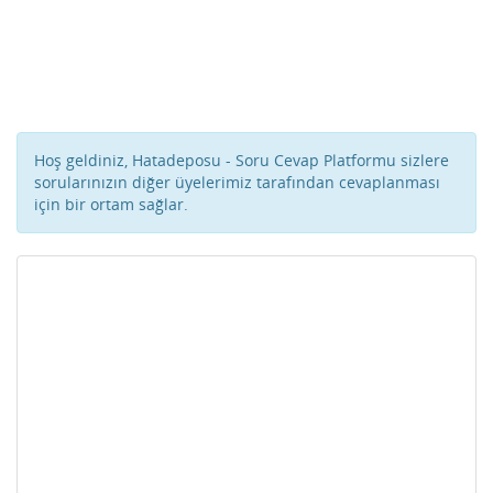
Hoş geldiniz, Hatadeposu - Soru Cevap Platformu sizlere
sorularınızın diğer üyelerimiz tarafından cevaplanması
için bir ortam sağlar.