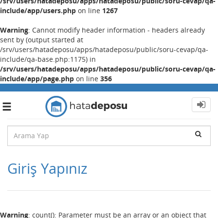
/srv/users/hatadeposu/apps/hatadeposu/public/soru-cevap/qa-
include/app/users.php
on line
1267
Warning
: Cannot modify header information - headers already
sent by (output started at
/srv/users/hatadeposu/apps/hatadeposu/public/soru-cevap/qa-
include/qa-base.php:1175) in
/srv/users/hatadeposu/apps/hatadeposu/public/soru-cevap/qa-
include/app/page.php
on line
356
Toggle
navigation
Giriş Yapınız
Warning
: count(): Parameter must be an array or an object that