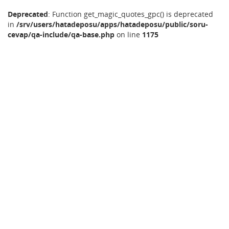
Deprecated
: Function get_magic_quotes_gpc() is deprecated
in
/srv/users/hatadeposu/apps/hatadeposu/public/soru-
cevap/qa-include/qa-base.php
on line
1175