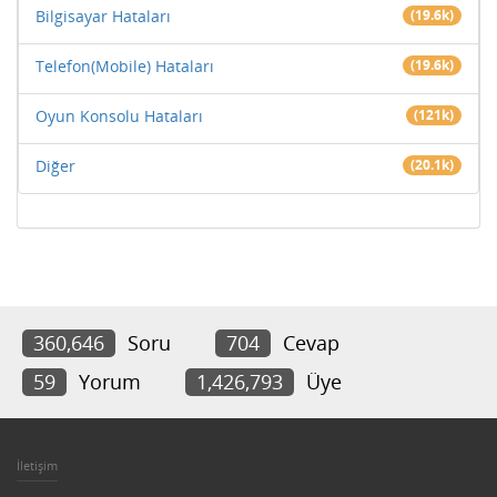
Bilgisayar Hataları
(19.6k)
Telefon(Mobile) Hataları
(19.6k)
Oyun Konsolu Hataları
(121k)
Diğer
(20.1k)
360,646
Soru
704
Cevap
59
Yorum
1,426,793
Üye
İletişim