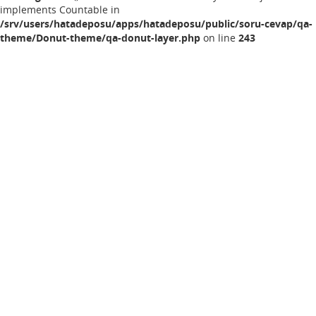
implements Countable in
/srv/users/hatadeposu/apps/hatadeposu/public/soru-cevap/qa-
theme/Donut-theme/qa-donut-layer.php
on line
243