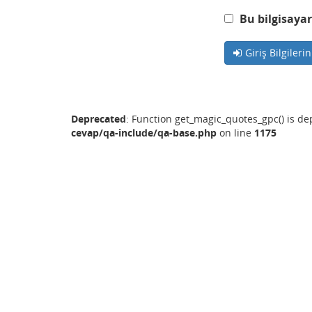
Bu bilgisayar
Giriş Bilgileri
Deprecated
: Function get_magic_quotes_gpc() is d
cevap/qa-include/qa-base.php
on line
1175