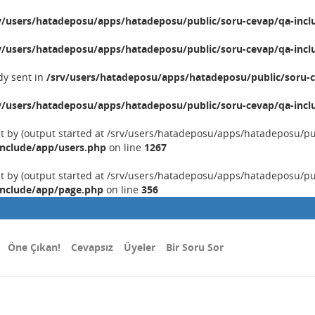
v/users/hatadeposu/apps/hatadeposu/public/soru-cevap/qa-incl
v/users/hatadeposu/apps/hatadeposu/public/soru-cevap/qa-incl
dy sent in
/srv/users/hatadeposu/apps/hatadeposu/public/soru-c
v/users/hatadeposu/apps/hatadeposu/public/soru-cevap/qa-incl
nt by (output started at /srv/users/hatadeposu/apps/hatadeposu/p
include/app/users.php
on line
1267
nt by (output started at /srv/users/hatadeposu/apps/hatadeposu/p
include/app/page.php
on line
356
Öne Çıkan!
Cevapsız
Üyeler
Bir Soru Sor