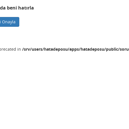
da beni hatırla
ni Onayla
eprecated in
/srv/users/hatadeposu/apps/hatadeposu/public/soru