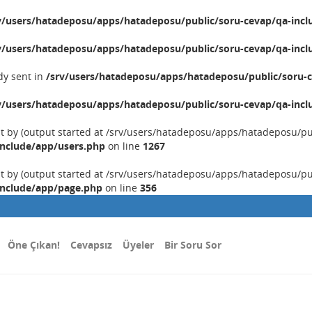
v/users/hatadeposu/apps/hatadeposu/public/soru-cevap/qa-incl
v/users/hatadeposu/apps/hatadeposu/public/soru-cevap/qa-incl
dy sent in
/srv/users/hatadeposu/apps/hatadeposu/public/soru-c
v/users/hatadeposu/apps/hatadeposu/public/soru-cevap/qa-incl
nt by (output started at /srv/users/hatadeposu/apps/hatadeposu/p
include/app/users.php
on line
1267
nt by (output started at /srv/users/hatadeposu/apps/hatadeposu/p
include/app/page.php
on line
356
Öne Çıkan!
Cevapsız
Üyeler
Bir Soru Sor