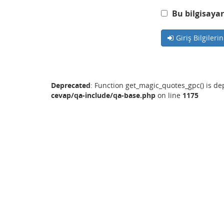
Bu bilgisayar
Giriş Bilgileri
Deprecated
: Function get_magic_quotes_gpc() is d
cevap/qa-include/qa-base.php
on line
1175