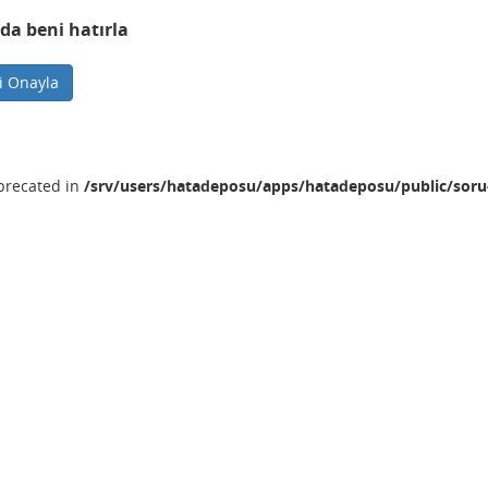
da beni hatırla
ni Onayla
eprecated in
/srv/users/hatadeposu/apps/hatadeposu/public/soru