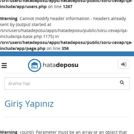
/srv/users/hatadeposu/apps/hatadeposu/public/soru-cevap/qa-
include/app/users.php
on line
1267
Warning
: Cannot modify header information - headers already
sent by (output started at
/srv/users/hatadeposu/apps/hatadeposu/public/soru-cevap/qa-
include/qa-base.php:1175) in
/srv/users/hatadeposu/apps/hatadeposu/public/soru-cevap/qa-
include/app/page.php
on line
356
Toggle
navigation
Giriş Yapınız
Warning
: count(): Parameter must be an array or an object that