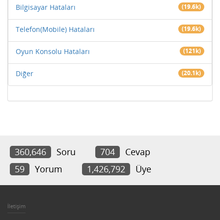
Bilgisayar Hataları
(19.6k)
Telefon(Mobile) Hataları
(19.6k)
Oyun Konsolu Hataları
(121k)
Diğer
(20.1k)
360,646
Soru
704
Cevap
59
Yorum
1,426,792
Üye
İletişim