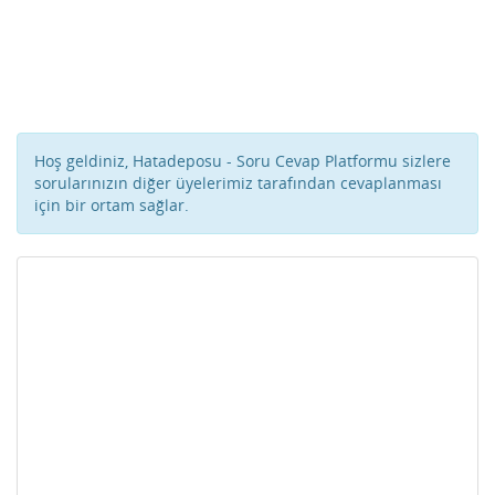
Hoş geldiniz, Hatadeposu - Soru Cevap Platformu sizlere
sorularınızın diğer üyelerimiz tarafından cevaplanması
için bir ortam sağlar.