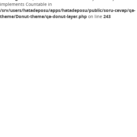
implements Countable in
/srv/users/hatadeposu/apps/hatadeposu/public/soru-cevap/qa-
theme/Donut-theme/qa-donut-layer.php
on line
243