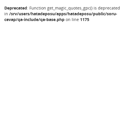
Deprecated
: Function get_magic_quotes_gpc() is deprecated
in
/srv/users/hatadeposu/apps/hatadeposu/public/soru-
cevap/qa-include/qa-base.php
on line
1175