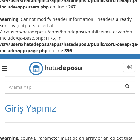
/srv/users/hatadeposu/apps/hatadeposu/public/soru-cevap/qa-
include/app/users.php
on line
1267
Warning
: Cannot modify header information - headers already
sent by (output started at
/srv/users/hatadeposu/apps/hatadeposu/public/soru-cevap/qa-
include/qa-base.php:1175) in
/srv/users/hatadeposu/apps/hatadeposu/public/soru-cevap/qa-
include/app/page.php
on line
356
Toggle
navigation
Giriş Yapınız
Warning
: count(): Parameter must be an array or an object that