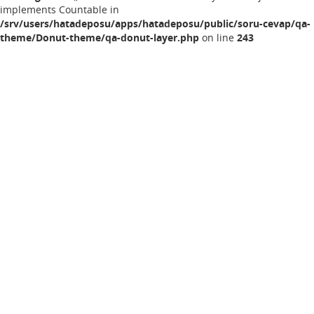
implements Countable in
/srv/users/hatadeposu/apps/hatadeposu/public/soru-cevap/qa-
theme/Donut-theme/qa-donut-layer.php
on line
243