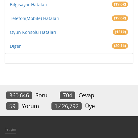
Bilgisayar Hataları
(19.6k)
Telefon(Mobile) Hataları
(19.6k)
Oyun Konsolu Hataları
(121k)
Diğer
(20.1k)
360,646
Soru
704
Cevap
59
Yorum
1,426,792
Üye
İletişim