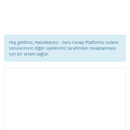
Hoş geldiniz, Hatadeposu - Soru Cevap Platformu sizlere
sorularınızın diğer üyelerimiz tarafından cevaplanması
için bir ortam sağlar.