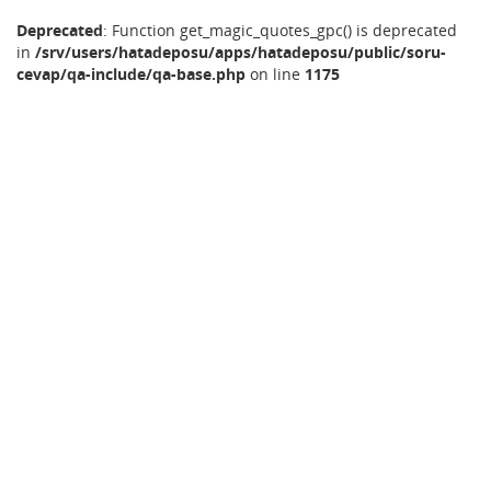
Deprecated
: Function get_magic_quotes_gpc() is deprecated
in
/srv/users/hatadeposu/apps/hatadeposu/public/soru-
cevap/qa-include/qa-base.php
on line
1175