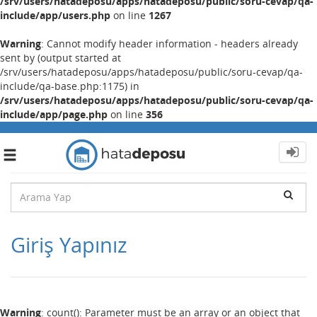
/srv/users/hatadeposu/apps/hatadeposu/public/soru-cevap/qa-
include/app/users.php
on line
1267
Warning
: Cannot modify header information - headers already
sent by (output started at
/srv/users/hatadeposu/apps/hatadeposu/public/soru-cevap/qa-
include/qa-base.php:1175) in
/srv/users/hatadeposu/apps/hatadeposu/public/soru-cevap/qa-
include/app/page.php
on line
356
Toggle
navigation
Giriş Yapınız
Warning
: count(): Parameter must be an array or an object that