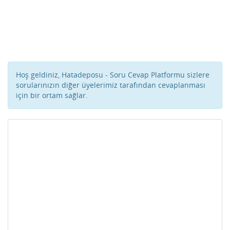
Hoş geldiniz, Hatadeposu - Soru Cevap Platformu sizlere
sorularınızın diğer üyelerimiz tarafından cevaplanması
için bir ortam sağlar.