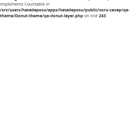
implements Countable in
/srv/users/hatadeposu/apps/hatadeposu/public/soru-cevap/qa-
theme/Donut-theme/qa-donut-layer.php
on line
243