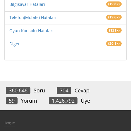
Bilgisayar Hataları
(19.6k)
Telefon(Mobile) Hataları
(19.6k)
Oyun Konsolu Hataları
(121k)
Diğer
(20.1k)
360,646
Soru
704
Cevap
59
Yorum
1,426,792
Üye
İletişim