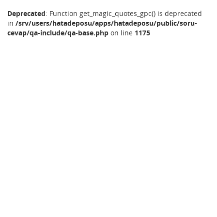
Deprecated
: Function get_magic_quotes_gpc() is deprecated
in
/srv/users/hatadeposu/apps/hatadeposu/public/soru-
cevap/qa-include/qa-base.php
on line
1175