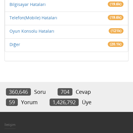
Bilgisayar Hataları
(19.6k)
Telefon(Mobile) Hataları
(19.6k)
Oyun Konsolu Hataları
(121k)
Diğer
(20.1k)
360,646
Soru
704
Cevap
59
Yorum
1,426,792
Üye
İletişim