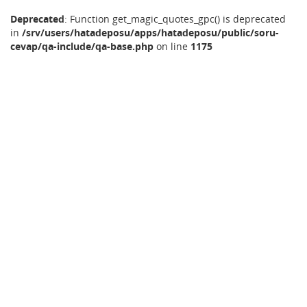
Deprecated
: Function get_magic_quotes_gpc() is deprecated
in
/srv/users/hatadeposu/apps/hatadeposu/public/soru-
cevap/qa-include/qa-base.php
on line
1175