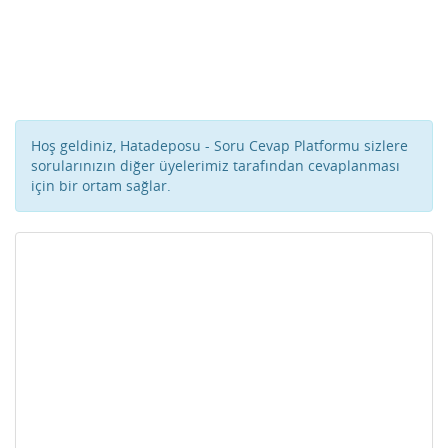
Hoş geldiniz, Hatadeposu - Soru Cevap Platformu sizlere
sorularınızın diğer üyelerimiz tarafından cevaplanması
için bir ortam sağlar.