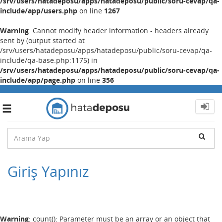
/srv/users/hatadeposu/apps/hatadeposu/public/soru-cevap/qa-
include/app/users.php
on line
1267
Warning
: Cannot modify header information - headers already
sent by (output started at
/srv/users/hatadeposu/apps/hatadeposu/public/soru-cevap/qa-
include/qa-base.php:1175) in
/srv/users/hatadeposu/apps/hatadeposu/public/soru-cevap/qa-
include/app/page.php
on line
356
Toggle
navigation
Giriş Yapınız
Warning
: count(): Parameter must be an array or an object that