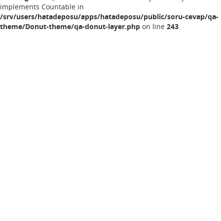
implements Countable in
/srv/users/hatadeposu/apps/hatadeposu/public/soru-cevap/qa-
theme/Donut-theme/qa-donut-layer.php
on line
243