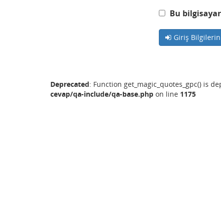
Bu bilgisayar
Giriş Bilgileri
Deprecated
: Function get_magic_quotes_gpc() is d
cevap/qa-include/qa-base.php
on line
1175