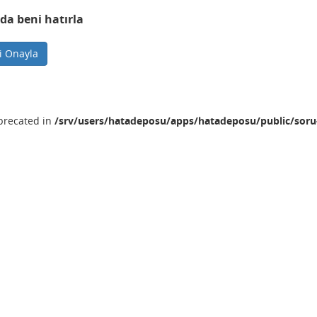
da beni hatırla
ni Onayla
eprecated in
/srv/users/hatadeposu/apps/hatadeposu/public/soru