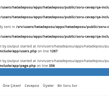
v/users/hatadeposu/apps/hatadeposu/public/soru-cevap/qa-incl
v/users/hatadeposu/apps/hatadeposu/public/soru-cevap/qa-incl
dy sent in
/srv/users/hatadeposu/apps/hatadeposu/public/soru-c
v/users/hatadeposu/apps/hatadeposu/public/soru-cevap/qa-incl
nt by (output started at /srv/users/hatadeposu/apps/hatadeposu/p
include/app/users.php
on line
1267
nt by (output started at /srv/users/hatadeposu/apps/hatadeposu/p
include/app/page.php
on line
356
Öne Çıkan!
Cevapsız
Üyeler
Bir Soru Sor