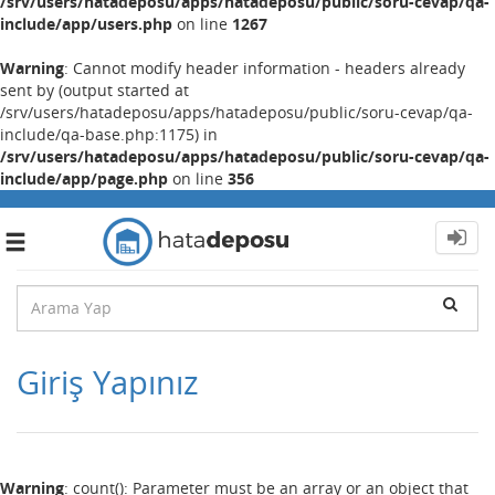
/srv/users/hatadeposu/apps/hatadeposu/public/soru-cevap/qa-
include/app/users.php
on line
1267
Warning
: Cannot modify header information - headers already
sent by (output started at
/srv/users/hatadeposu/apps/hatadeposu/public/soru-cevap/qa-
include/qa-base.php:1175) in
/srv/users/hatadeposu/apps/hatadeposu/public/soru-cevap/qa-
include/app/page.php
on line
356
Toggle
navigation
Giriş Yapınız
Warning
: count(): Parameter must be an array or an object that