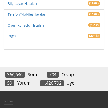
Bilgisayar Hataları
(19.6k)
Telefon(Mobile) Hataları
(19.6k)
Oyun Konsolu Hataları
(121k)
Diğer
(20.1k)
360,646
Soru
704
Cevap
59
Yorum
1,426,792
Üye
İletişim