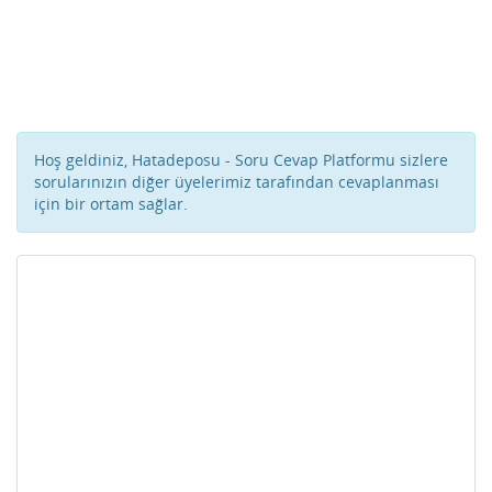
Hoş geldiniz, Hatadeposu - Soru Cevap Platformu sizlere
sorularınızın diğer üyelerimiz tarafından cevaplanması
için bir ortam sağlar.