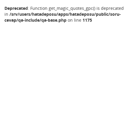
Deprecated
: Function get_magic_quotes_gpc() is deprecated
in
/srv/users/hatadeposu/apps/hatadeposu/public/soru-
cevap/qa-include/qa-base.php
on line
1175