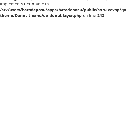
implements Countable in
/srv/users/hatadeposu/apps/hatadeposu/public/soru-cevap/qa-
theme/Donut-theme/qa-donut-layer.php
on line
243