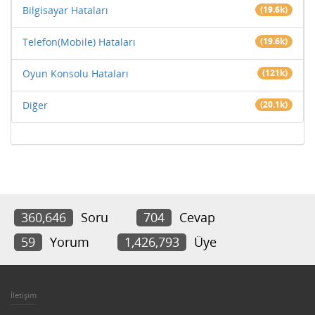
Bilgisayar Hataları
(19.6k)
Telefon(Mobile) Hataları
(19.6k)
Oyun Konsolu Hataları
(121k)
Diğer
(20.1k)
360,646
Soru
704
Cevap
59
Yorum
1,426,793
Üye
İletişim