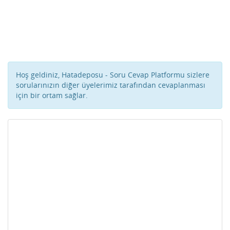
Hoş geldiniz, Hatadeposu - Soru Cevap Platformu sizlere
sorularınızın diğer üyelerimiz tarafından cevaplanması
için bir ortam sağlar.