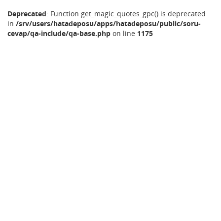
Deprecated
: Function get_magic_quotes_gpc() is deprecated
in
/srv/users/hatadeposu/apps/hatadeposu/public/soru-
cevap/qa-include/qa-base.php
on line
1175