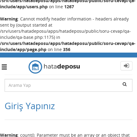
/srv/users/hatadeposu/apps/hatadeposu/public/soru-cevap/qa-
include/app/users.php
on line
1267
Warning
: Cannot modify header information - headers already
sent by (output started at
/srv/users/hatadeposu/apps/hatadeposu/public/soru-cevap/qa-
include/qa-base.php:1175) in
/srv/users/hatadeposu/apps/hatadeposu/public/soru-cevap/qa-
include/app/page.php
on line
356
Toggle
navigation
Giriş Yapınız
Warning
: count(): Parameter must be an array or an object that