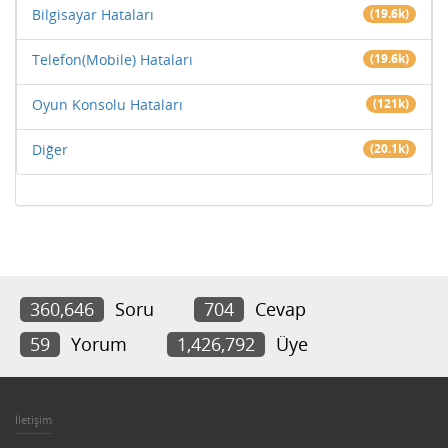
Bilgisayar Hataları
(19.6k)
Telefon(Mobile) Hataları
(19.6k)
Oyun Konsolu Hataları
(121k)
Diğer
(20.1k)
360,646
Soru
704
Cevap
59
Yorum
1,426,792
Üye
İletişim