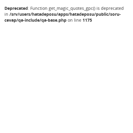
Deprecated
: Function get_magic_quotes_gpc() is deprecated
in
/srv/users/hatadeposu/apps/hatadeposu/public/soru-
cevap/qa-include/qa-base.php
on line
1175