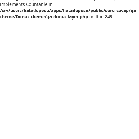
implements Countable in
/srv/users/hatadeposu/apps/hatadeposu/public/soru-cevap/qa-
theme/Donut-theme/qa-donut-layer.php
on line
243