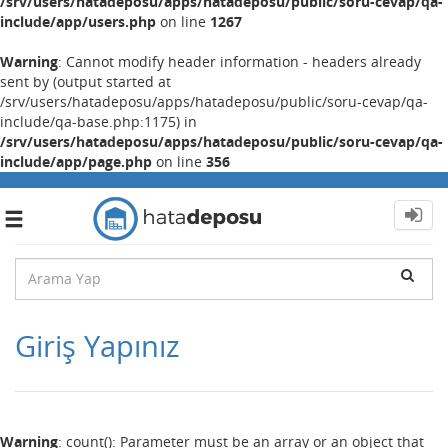
/srv/users/hatadeposu/apps/hatadeposu/public/soru-cevap/qa-
include/app/users.php
on line
1267
Warning
: Cannot modify header information - headers already
sent by (output started at
/srv/users/hatadeposu/apps/hatadeposu/public/soru-cevap/qa-
include/qa-base.php:1175) in
/srv/users/hatadeposu/apps/hatadeposu/public/soru-cevap/qa-
include/app/page.php
on line
356
Toggle
navigation
Giriş Yapınız
Warning
: count(): Parameter must be an array or an object that