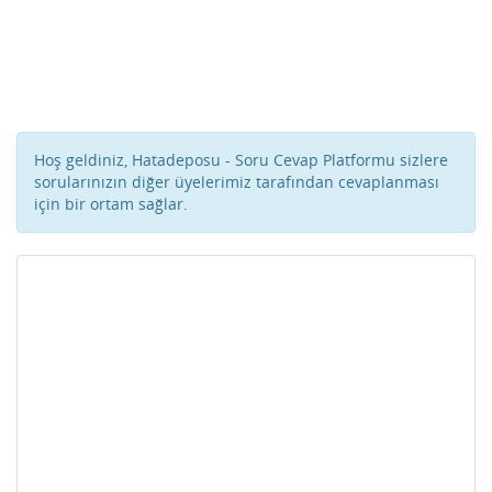
Hoş geldiniz, Hatadeposu - Soru Cevap Platformu sizlere
sorularınızın diğer üyelerimiz tarafından cevaplanması
için bir ortam sağlar.