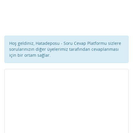
Hoş geldiniz, Hatadeposu - Soru Cevap Platformu sizlere
sorularınızın diğer üyelerimiz tarafından cevaplanması
için bir ortam sağlar.