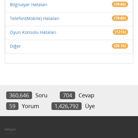
Bilgisayar Hataları
(19.6k)
Telefon(Mobile) Hataları
(19.6k)
Oyun Konsolu Hataları
(121k)
Diğer
(20.1k)
360,646
Soru
704
Cevap
59
Yorum
1,426,792
Üye
İletişim