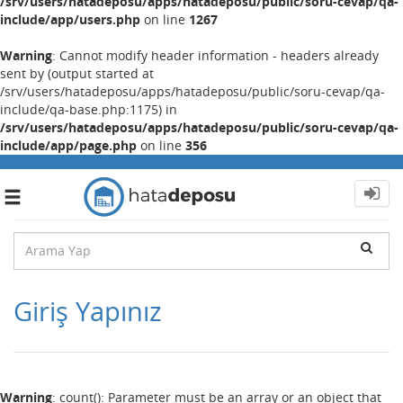
/srv/users/hatadeposu/apps/hatadeposu/public/soru-cevap/qa-
include/app/users.php
on line
1267
Warning
: Cannot modify header information - headers already
sent by (output started at
/srv/users/hatadeposu/apps/hatadeposu/public/soru-cevap/qa-
include/qa-base.php:1175) in
/srv/users/hatadeposu/apps/hatadeposu/public/soru-cevap/qa-
include/app/page.php
on line
356
Toggle
navigation
Giriş Yapınız
Warning
: count(): Parameter must be an array or an object that