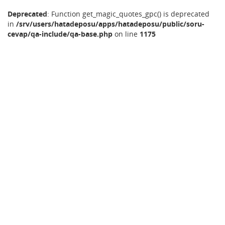
Deprecated
: Function get_magic_quotes_gpc() is deprecated
in
/srv/users/hatadeposu/apps/hatadeposu/public/soru-
cevap/qa-include/qa-base.php
on line
1175