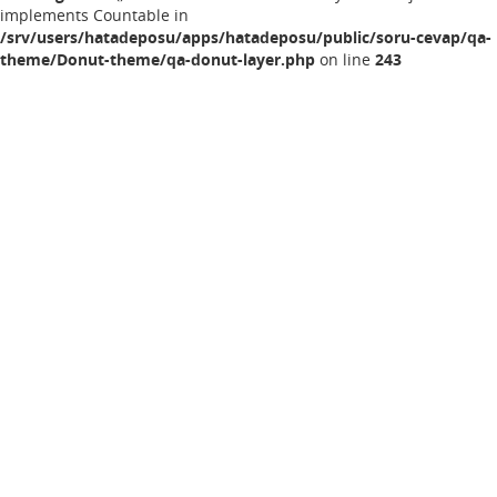
implements Countable in
/srv/users/hatadeposu/apps/hatadeposu/public/soru-cevap/qa-
theme/Donut-theme/qa-donut-layer.php
on line
243