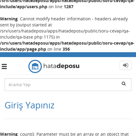
/srv/users/hatadeposu/apps/hatadeposu/public/soru-cevap/qa-
include/app/users.php
on line
1267
Warning
: Cannot modify header information - headers already
sent by (output started at
/srv/users/hatadeposu/apps/hatadeposu/public/soru-cevap/qa-
include/qa-base.php:1175) in
/srv/users/hatadeposu/apps/hatadeposu/public/soru-cevap/qa-
include/app/page.php
on line
356
Toggle
navigation
Giriş Yapınız
Warning
: count(): Parameter must be an array or an object that