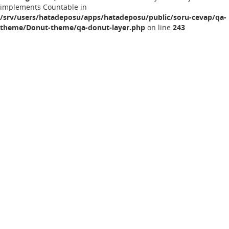
implements Countable in
/srv/users/hatadeposu/apps/hatadeposu/public/soru-cevap/qa-
theme/Donut-theme/qa-donut-layer.php
on line
243