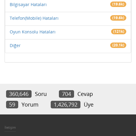
Bilgisayar Hataları
(19.6k)
Telefon(Mobile) Hataları
(19.6k)
Oyun Konsolu Hataları
(121k)
Diğer
(20.1k)
360,646
Soru
704
Cevap
59
Yorum
1,426,792
Üye
İletişim