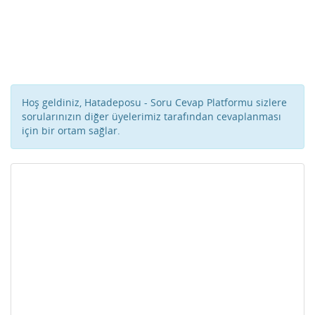
Hoş geldiniz, Hatadeposu - Soru Cevap Platformu sizlere
sorularınızın diğer üyelerimiz tarafından cevaplanması
için bir ortam sağlar.