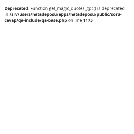
Deprecated
: Function get_magic_quotes_gpc() is deprecated
in
/srv/users/hatadeposu/apps/hatadeposu/public/soru-
cevap/qa-include/qa-base.php
on line
1175