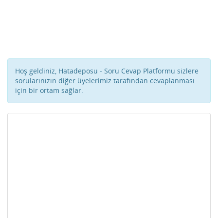
Hoş geldiniz, Hatadeposu - Soru Cevap Platformu sizlere
sorularınızın diğer üyelerimiz tarafından cevaplanması
için bir ortam sağlar.