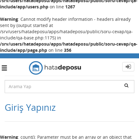
/srv/users/hatadeposu/apps/hatadeposu/public/soru-cevap/qa-
include/app/users.php
on line
1267
Warning
: Cannot modify header information - headers already
sent by (output started at
/srv/users/hatadeposu/apps/hatadeposu/public/soru-cevap/qa-
include/qa-base.php:1175) in
/srv/users/hatadeposu/apps/hatadeposu/public/soru-cevap/qa-
include/app/page.php
on line
356
Toggle
navigation
Giriş Yapınız
Warning
: count(): Parameter must be an array or an object that