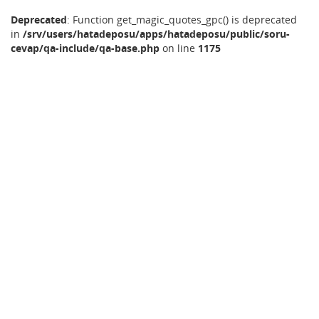
Deprecated
: Function get_magic_quotes_gpc() is deprecated
in
/srv/users/hatadeposu/apps/hatadeposu/public/soru-
cevap/qa-include/qa-base.php
on line
1175