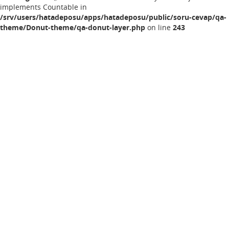
implements Countable in
/srv/users/hatadeposu/apps/hatadeposu/public/soru-cevap/qa-
theme/Donut-theme/qa-donut-layer.php
on line
243