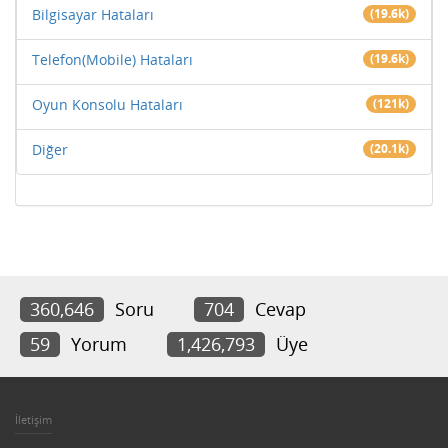
Bilgisayar Hataları
(19.6k)
Telefon(Mobile) Hataları
(19.6k)
Oyun Konsolu Hataları
(121k)
Diğer
(20.1k)
360,646
Soru
704
Cevap
59
Yorum
1,426,793
Üye
İletişim