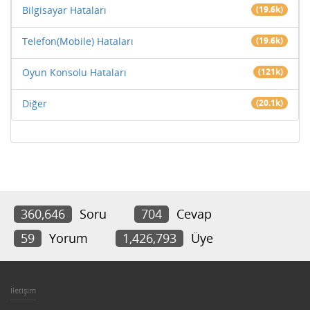
Bilgisayar Hataları
(19.6k)
Telefon(Mobile) Hataları
(19.6k)
Oyun Konsolu Hataları
(121k)
Diğer
(20.1k)
360,646
Soru
704
Cevap
59
Yorum
1,426,793
Üye
İletişim