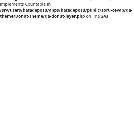
implements Countable in
/srv/users/hatadeposu/apps/hatadeposu/public/soru-cevap/qa-
theme/Donut-theme/qa-donut-layer.php
on line
243