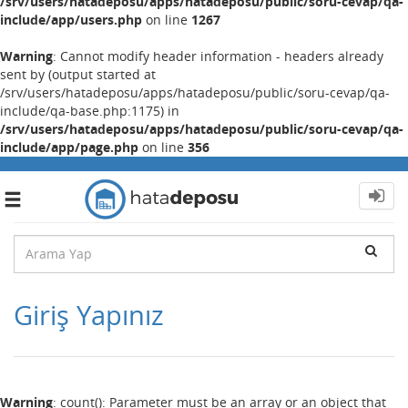
/srv/users/hatadeposu/apps/hatadeposu/public/soru-cevap/qa-
include/app/users.php
on line
1267
Warning
: Cannot modify header information - headers already
sent by (output started at
/srv/users/hatadeposu/apps/hatadeposu/public/soru-cevap/qa-
include/qa-base.php:1175) in
/srv/users/hatadeposu/apps/hatadeposu/public/soru-cevap/qa-
include/app/page.php
on line
356
Toggle
navigation
Giriş Yapınız
Warning
: count(): Parameter must be an array or an object that