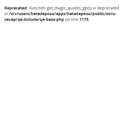
Deprecated
: Function get_magic_quotes_gpc() is deprecated
in
/srv/users/hatadeposu/apps/hatadeposu/public/soru-
cevap/qa-include/qa-base.php
on line
1175