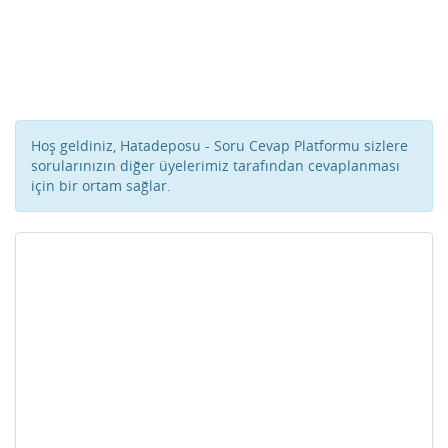
Hoş geldiniz, Hatadeposu - Soru Cevap Platformu sizlere
sorularınızın diğer üyelerimiz tarafından cevaplanması
için bir ortam sağlar.