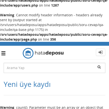
/srv/users/hatadeposu/apps/hatadeposu/public/soru-cevap/qa-
include/app/users.php
on line
1267
Warning
: Cannot modify header information - headers already
sent by (output started at
/srv/users/hatadeposu/apps/hatadeposu/public/soru-cevap/qa-
include/qa-base.php:1175) in
/srv/users/hatadeposu/apps/hatadeposu/public/soru-cevap/qa-
include/app/page.php
on line
356
Toggle
navigation
Yeni üye kaydı
Warning
: count(): Parameter must be an array or an object that