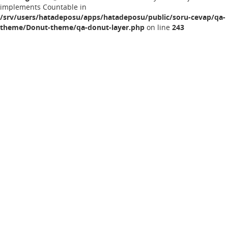
implements Countable in
/srv/users/hatadeposu/apps/hatadeposu/public/soru-cevap/qa-
theme/Donut-theme/qa-donut-layer.php
on line
243