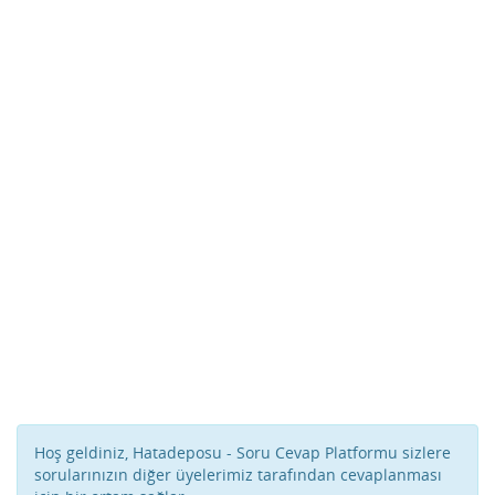
Hoş geldiniz, Hatadeposu - Soru Cevap Platformu sizlere
sorularınızın diğer üyelerimiz tarafından cevaplanması