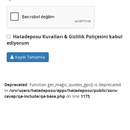
Hatadeposu Kuralları & Gizlilik Poliçesini kabul
ediyorum
Kaydı Tamamla
Deprecated
: Function get_magic_quotes_gpc() is deprecated
in
/srv/users/hatadeposu/apps/hatadeposu/public/soru-
cevap/qa-include/qa-base.php
on line
1175