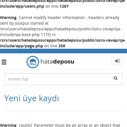
/srv/users/hatadeposu/apps/hatadeposu/public/soru-cevap/qa-
include/app/users.php
on line
1267
Warning
: Cannot modify header information - headers already
sent by (output started at
/srv/users/hatadeposu/apps/hatadeposu/public/soru-cevap/qa-
include/qa-base.php:1175) in
/srv/users/hatadeposu/apps/hatadeposu/public/soru-cevap/qa-
include/app/page.php
on line
356
Toggle
navigation
Yeni üye kaydı
Warning
: count(): Parameter must be an array or an object that