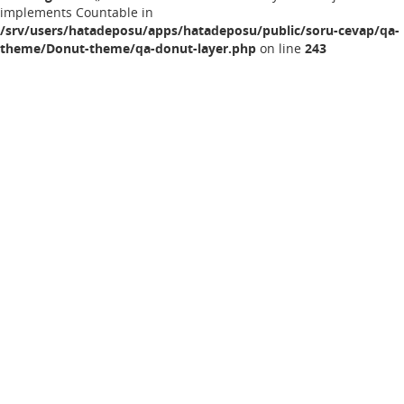
implements Countable in
/srv/users/hatadeposu/apps/hatadeposu/public/soru-cevap/qa-
theme/Donut-theme/qa-donut-layer.php
on line
243