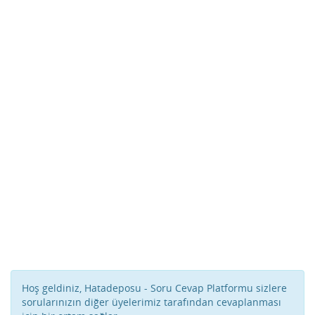
Hoş geldiniz, Hatadeposu - Soru Cevap Platformu sizlere
sorularınızın diğer üyelerimiz tarafından cevaplanması