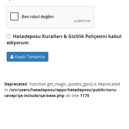
Hatadeposu Kuralları & Gizlilik Poliçesini kabul
ediyorum
Kaydı Tamamla
Deprecated
: Function get_magic_quotes_gpc() is deprecated
in
/srv/users/hatadeposu/apps/hatadeposu/public/soru-
cevap/qa-include/qa-base.php
on line
1175