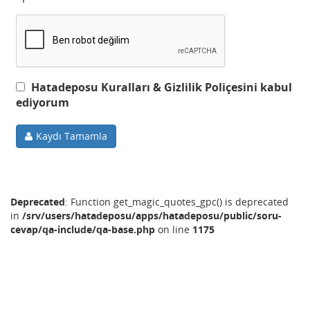
Hatadeposu Kuralları & Gizlilik Poliçesini kabul
ediyorum
Kaydı Tamamla
Deprecated
: Function get_magic_quotes_gpc() is deprecated
in
/srv/users/hatadeposu/apps/hatadeposu/public/soru-
cevap/qa-include/qa-base.php
on line
1175