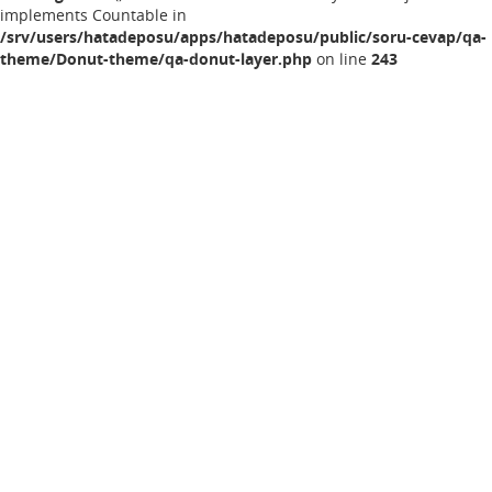
implements Countable in
/srv/users/hatadeposu/apps/hatadeposu/public/soru-cevap/qa-
theme/Donut-theme/qa-donut-layer.php
on line
243