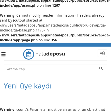
/srv/users/hatadeposu/apps/hatadeposu/public/soru-cevap/qa-
include/app/users.php
on line
1267
Warning
: Cannot modify header information - headers already
sent by (output started at
/srv/users/hatadeposu/apps/hatadeposu/public/soru-cevap/qa-
include/qa-base.php:1175) in
/srv/users/hatadeposu/apps/hatadeposu/public/soru-cevap/qa-
include/app/page.php
on line
356
Toggle
navigation
Yeni üye kaydı
Warning
: count(): Parameter must be an array or an object that