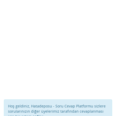
Hoş geldiniz, Hatadeposu - Soru Cevap Platformu sizlere
sorularınızın diğer üyelerimiz tarafından cevaplanması