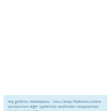
Hoş geldiniz, Hatadeposu - Soru Cevap Platformu sizlere
sorularınızın diğer üyelerimiz tarafından cevaplanması