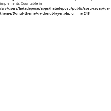
implements Countable in
/srv/users/hatadeposu/apps/hatadeposu/public/soru-cevap/qa-
theme/Donut-theme/qa-donut-layer.php
on line
243