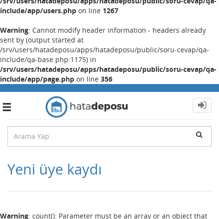
/srv/users/hatadeposu/apps/hatadeposu/public/soru-cevap/qa-
include/app/users.php
on line
1267
Warning
: Cannot modify header information - headers already
sent by (output started at
/srv/users/hatadeposu/apps/hatadeposu/public/soru-cevap/qa-
include/qa-base.php:1175) in
/srv/users/hatadeposu/apps/hatadeposu/public/soru-cevap/qa-
include/app/page.php
on line
356
Toggle
navigation
Yeni üye kaydı
Warning
: count(): Parameter must be an array or an object that