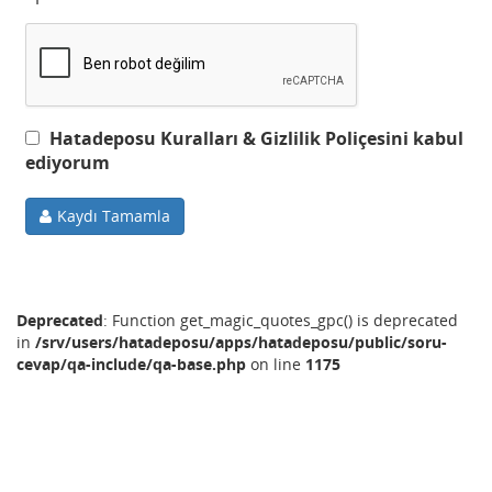
Hatadeposu Kuralları & Gizlilik Poliçesini kabul
ediyorum
Kaydı Tamamla
Deprecated
: Function get_magic_quotes_gpc() is deprecated
in
/srv/users/hatadeposu/apps/hatadeposu/public/soru-
cevap/qa-include/qa-base.php
on line
1175