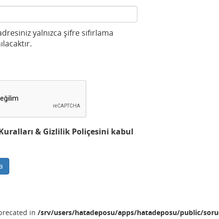
 adresiniz yalnızca şifre sıfırlama
ılacaktır.
ralları & Gizlilik Poliçesini kabul
a
eprecated in
/srv/users/hatadeposu/apps/hatadeposu/public/soru