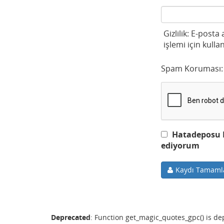
Gizlilik: E-posta
işlemi için kullan
Spam Koruması:
Hatadeposu Ku
ediyorum
Kaydı Tamaml
Deprecated
: Function get_magic_quotes_gpc() is d