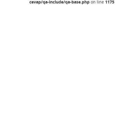
cevap/qa-include/qa-base.php
on line
1175