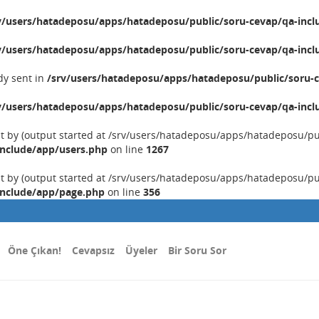
v/users/hatadeposu/apps/hatadeposu/public/soru-cevap/qa-incl
v/users/hatadeposu/apps/hatadeposu/public/soru-cevap/qa-incl
dy sent in
/srv/users/hatadeposu/apps/hatadeposu/public/soru-c
v/users/hatadeposu/apps/hatadeposu/public/soru-cevap/qa-incl
nt by (output started at /srv/users/hatadeposu/apps/hatadeposu/p
include/app/users.php
on line
1267
nt by (output started at /srv/users/hatadeposu/apps/hatadeposu/p
include/app/page.php
on line
356
Öne Çıkan!
Cevapsız
Üyeler
Bir Soru Sor