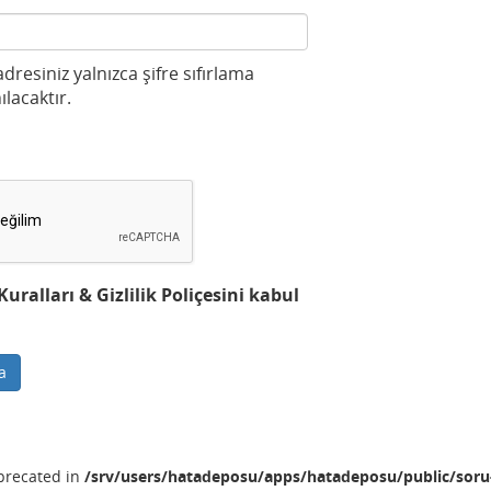
 adresiniz yalnızca şifre sıfırlama
ılacaktır.
ralları & Gizlilik Poliçesini kabul
a
eprecated in
/srv/users/hatadeposu/apps/hatadeposu/public/soru