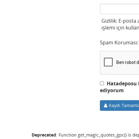
Gizlilik: E-posta
işlemi için kullan
Spam Koruması:
Hatadeposu Ku
ediyorum
Kaydı Tamaml
Deprecated
: Function get_magic_quotes_gpc() is d