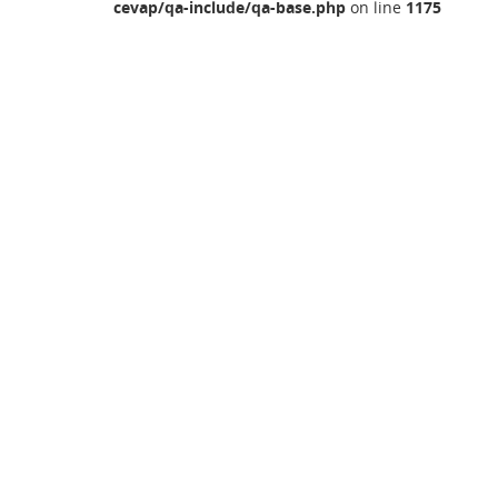
cevap/qa-include/qa-base.php
on line
1175