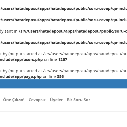
v/users/hatadeposu/apps/hatadeposu/public/soru-cevap/qa-incl
v/users/hatadeposu/apps/hatadeposu/public/soru-cevap/qa-incl
dy sent in
/srv/users/hatadeposu/apps/hatadeposu/public/soru-c
v/users/hatadeposu/apps/hatadeposu/public/soru-cevap/qa-incl
nt by (output started at /srv/users/hatadeposu/apps/hatadeposu/p
include/app/users.php
on line
1267
nt by (output started at /srv/users/hatadeposu/apps/hatadeposu/p
include/app/page.php
on line
356
Öne Çıkan!
Cevapsız
Üyeler
Bir Soru Sor