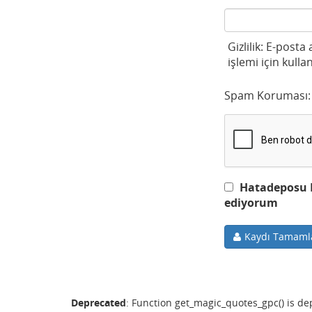
Gizlilik: E-posta
işlemi için kullan
Spam Koruması:
Hatadeposu Ku
ediyorum
Kaydı Tamaml
Deprecated
: Function get_magic_quotes_gpc() is d