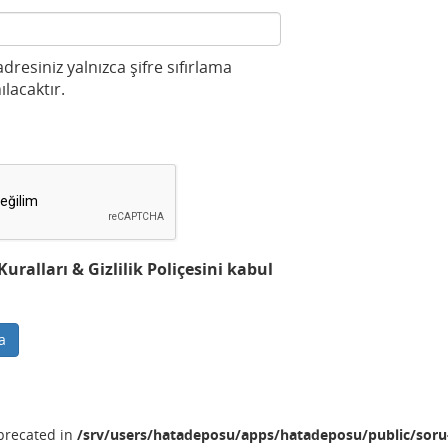
 adresiniz yalnızca şifre sıfırlama
ılacaktır.
ralları & Gizlilik Poliçesini kabul
a
eprecated in
/srv/users/hatadeposu/apps/hatadeposu/public/soru