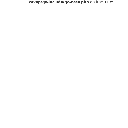
cevap/qa-include/qa-base.php
on line
1175