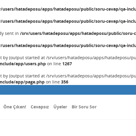
v/users/hatadeposu/apps/hatadeposu/public/soru-cevap/qa-incl
v/users/hatadeposu/apps/hatadeposu/public/soru-cevap/qa-incl
dy sent in
/srv/users/hatadeposu/apps/hatadeposu/public/soru-c
v/users/hatadeposu/apps/hatadeposu/public/soru-cevap/qa-incl
nt by (output started at /srv/users/hatadeposu/apps/hatadeposu/p
include/app/users.php
on line
1267
nt by (output started at /srv/users/hatadeposu/apps/hatadeposu/p
include/app/page.php
on line
356
Öne Çıkan!
Cevapsız
Üyeler
Bir Soru Sor