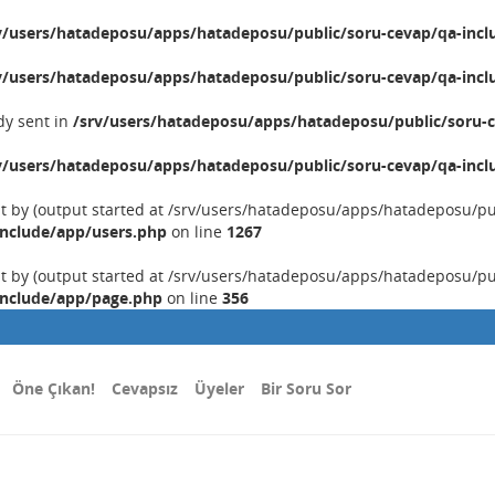
v/users/hatadeposu/apps/hatadeposu/public/soru-cevap/qa-incl
v/users/hatadeposu/apps/hatadeposu/public/soru-cevap/qa-incl
dy sent in
/srv/users/hatadeposu/apps/hatadeposu/public/soru-c
v/users/hatadeposu/apps/hatadeposu/public/soru-cevap/qa-incl
nt by (output started at /srv/users/hatadeposu/apps/hatadeposu/p
include/app/users.php
on line
1267
nt by (output started at /srv/users/hatadeposu/apps/hatadeposu/p
include/app/page.php
on line
356
Öne Çıkan!
Cevapsız
Üyeler
Bir Soru Sor