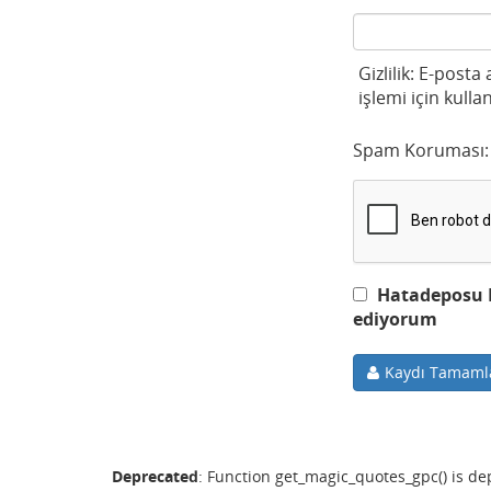
Gizlilik: E-posta
işlemi için kullan
Spam Koruması:
Hatadeposu Ku
ediyorum
Kaydı Tamaml
Deprecated
: Function get_magic_quotes_gpc() is d