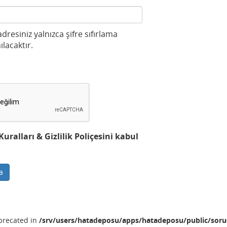
 adresiniz yalnızca şifre sıfırlama
ılacaktır.
ralları & Gizlilik Poliçesini kabul
a
eprecated in
/srv/users/hatadeposu/apps/hatadeposu/public/soru