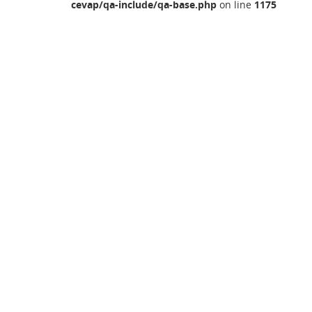
cevap/qa-include/qa-base.php
on line
1175