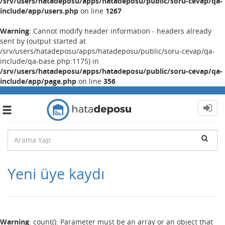
/srv/users/hatadeposu/apps/hatadeposu/public/soru-cevap/qa-
include/app/users.php
on line
1267
Warning
: Cannot modify header information - headers already
sent by (output started at
/srv/users/hatadeposu/apps/hatadeposu/public/soru-cevap/qa-
include/qa-base.php:1175) in
/srv/users/hatadeposu/apps/hatadeposu/public/soru-cevap/qa-
include/app/page.php
on line
356
Toggle
navigation
Yeni üye kaydı
Warning
: count(): Parameter must be an array or an object that