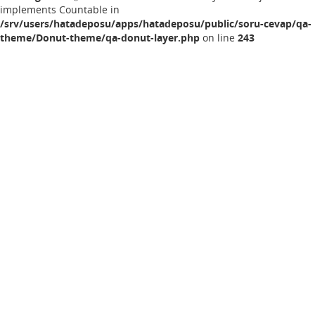
implements Countable in
/srv/users/hatadeposu/apps/hatadeposu/public/soru-cevap/qa-
theme/Donut-theme/qa-donut-layer.php
on line
243