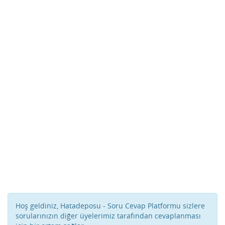
Hoş geldiniz, Hatadeposu - Soru Cevap Platformu sizlere
sorularınızın diğer üyelerimiz tarafından cevaplanması