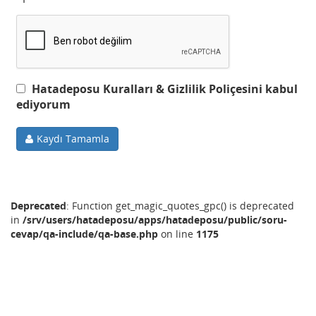
Hatadeposu Kuralları & Gizlilik Poliçesini kabul
ediyorum
Kaydı Tamamla
Deprecated
: Function get_magic_quotes_gpc() is deprecated
in
/srv/users/hatadeposu/apps/hatadeposu/public/soru-
cevap/qa-include/qa-base.php
on line
1175