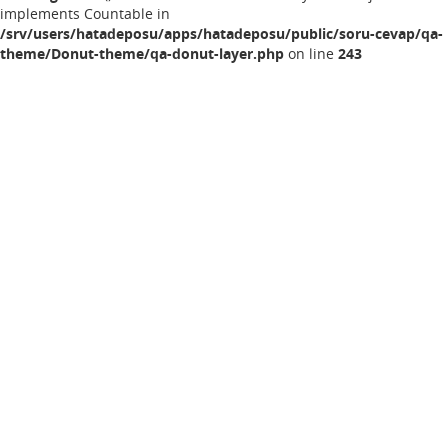
implements Countable in
/srv/users/hatadeposu/apps/hatadeposu/public/soru-cevap/qa-
theme/Donut-theme/qa-donut-layer.php
on line
243