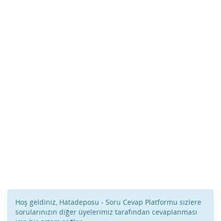
Hoş geldiniz, Hatadeposu - Soru Cevap Platformu sizlere
sorularınızın diğer üyelerimiz tarafından cevaplanması