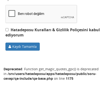
Hatadeposu Kuralları & Gizlilik Poliçesini kabul
ediyorum
Kaydı Tamamla
Deprecated
: Function get_magic_quotes_gpc() is deprecated
in
/srv/users/hatadeposu/apps/hatadeposu/public/soru-
cevap/qa-include/qa-base.php
on line
1175