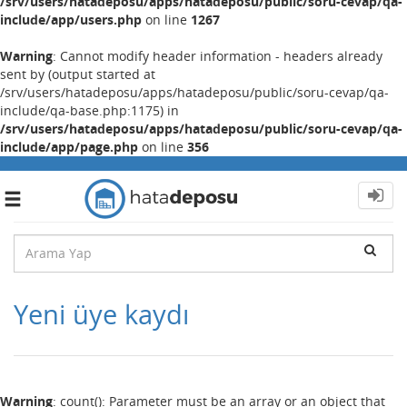
/srv/users/hatadeposu/apps/hatadeposu/public/soru-cevap/qa-
include/app/users.php
on line
1267
Warning
: Cannot modify header information - headers already
sent by (output started at
/srv/users/hatadeposu/apps/hatadeposu/public/soru-cevap/qa-
include/qa-base.php:1175) in
/srv/users/hatadeposu/apps/hatadeposu/public/soru-cevap/qa-
include/app/page.php
on line
356
Toggle
navigation
Yeni üye kaydı
Warning
: count(): Parameter must be an array or an object that