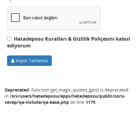
Hatadeposu Kuralları & Gizlilik Poliçesini kabul
ediyorum
Kaydı Tamamla
Deprecated
: Function get_magic_quotes_gpc() is deprecated
in
/srv/users/hatadeposu/apps/hatadeposu/public/soru-
cevap/qa-include/qa-base.php
on line
1175