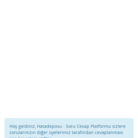
Hoş geldiniz, Hatadeposu - Soru Cevap Platformu sizlere
sorularınızın diğer üyelerimiz tarafından cevaplanması