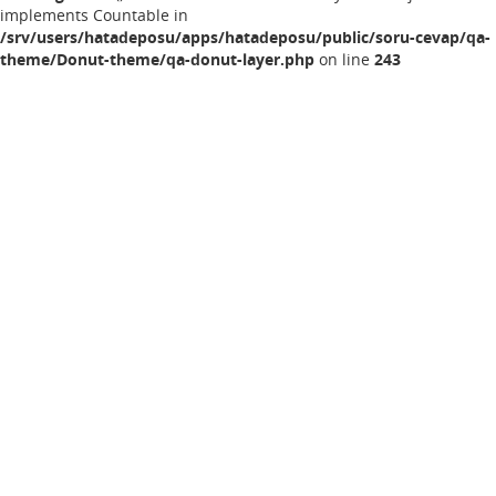
implements Countable in
/srv/users/hatadeposu/apps/hatadeposu/public/soru-cevap/qa-
theme/Donut-theme/qa-donut-layer.php
on line
243