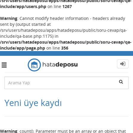
/srv/users/hatadeposu/apps/hatadeposu/public/soru-cevap/qa-
include/app/users.php
on line
1267
Warning
: Cannot modify header information - headers already
sent by (output started at
/srv/users/hatadeposu/apps/hatadeposu/public/soru-cevap/qa-
include/qa-base.php:1175) in
/srv/users/hatadeposu/apps/hatadeposu/public/soru-cevap/qa-
include/app/page.php
on line
356
Toggle
navigation
Yeni üye kaydı
Warning
: count(): Parameter must be an array or an object that