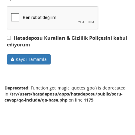
Hatadeposu Kuralları & Gizlilik Poliçesini kabul
ediyorum
Kaydı Tamamla
Deprecated
: Function get_magic_quotes_gpc() is deprecated
in
/srv/users/hatadeposu/apps/hatadeposu/public/soru-
cevap/qa-include/qa-base.php
on line
1175