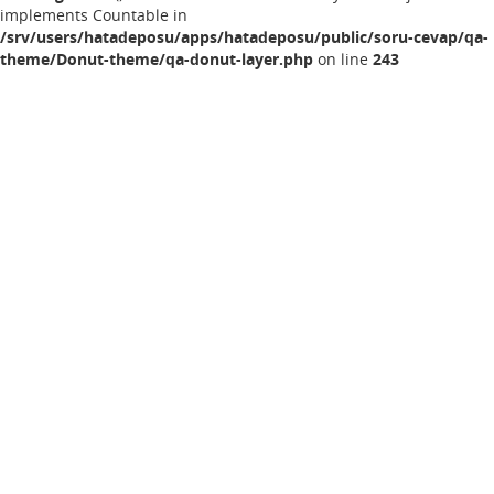
implements Countable in
/srv/users/hatadeposu/apps/hatadeposu/public/soru-cevap/qa-
theme/Donut-theme/qa-donut-layer.php
on line
243