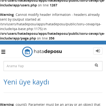
/srv/users/hatadeposu/apps/hatadeposu/public/soru-cevap/qa-
include/app/users.php
on line
1267
Warning
: Cannot modify header information - headers already
sent by (output started at
/srv/users/hatadeposu/apps/hatadeposu/public/soru-cevap/qa-
include/qa-base.php:1175) in
/srv/users/hatadeposu/apps/hatadeposu/public/soru-cevap/qa-
include/app/page.php
on line
356
Toggle
navigation
Yeni üye kaydı
Warning
: count(): Parameter must be an array or an object that