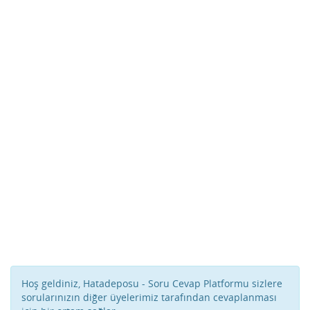
Hoş geldiniz, Hatadeposu - Soru Cevap Platformu sizlere
sorularınızın diğer üyelerimiz tarafından cevaplanması