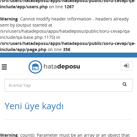
/srv/users/hatadeposu/apps/hatadeposu/public/soru-cevap/qa-
include/app/users.php
on line
1267
Warning
: Cannot modify header information - headers already
sent by (output started at
/srv/users/hatadeposu/apps/hatadeposu/public/soru-cevap/qa-
include/qa-base.php:1175) in
/srv/users/hatadeposu/apps/hatadeposu/public/soru-cevap/qa-
include/app/page.php
on line
356
Toggle
navigation
Yeni üye kaydı
Warning
: count(): Parameter must be an array or an object that