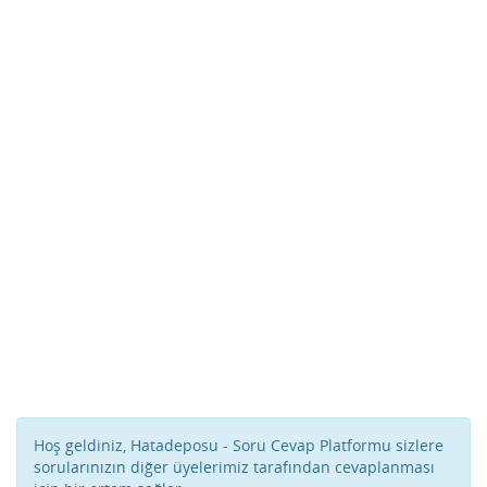
Hoş geldiniz, Hatadeposu - Soru Cevap Platformu sizlere
sorularınızın diğer üyelerimiz tarafından cevaplanması