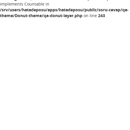
implements Countable in
/srv/users/hatadeposu/apps/hatadeposu/public/soru-cevap/qa-
theme/Donut-theme/qa-donut-layer.php
on line
243