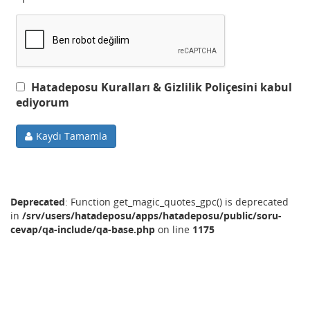
Hatadeposu Kuralları & Gizlilik Poliçesini kabul
ediyorum
Kaydı Tamamla
Deprecated
: Function get_magic_quotes_gpc() is deprecated
in
/srv/users/hatadeposu/apps/hatadeposu/public/soru-
cevap/qa-include/qa-base.php
on line
1175