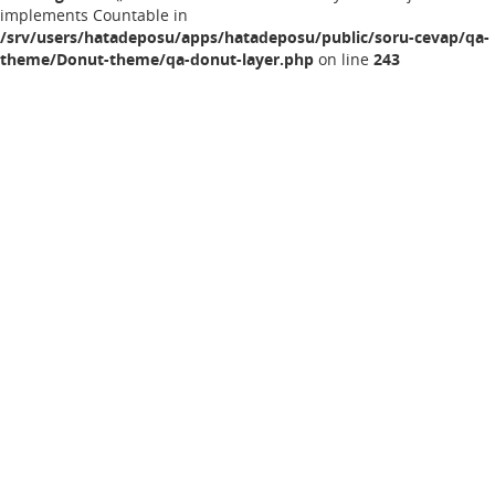
implements Countable in
/srv/users/hatadeposu/apps/hatadeposu/public/soru-cevap/qa-
theme/Donut-theme/qa-donut-layer.php
on line
243