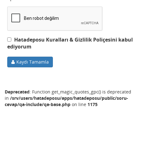
Hatadeposu Kuralları & Gizlilik Poliçesini kabul
ediyorum
Kaydı Tamamla
Deprecated
: Function get_magic_quotes_gpc() is deprecated
in
/srv/users/hatadeposu/apps/hatadeposu/public/soru-
cevap/qa-include/qa-base.php
on line
1175