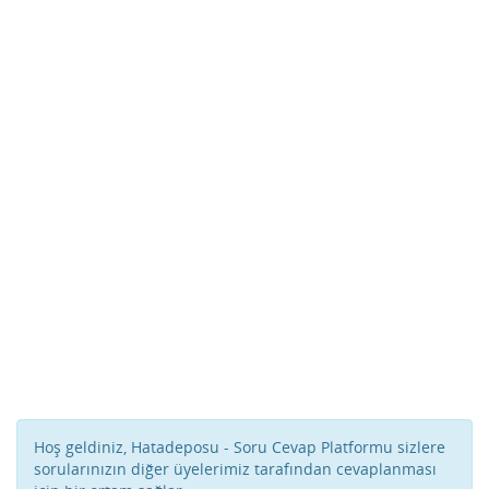
Hoş geldiniz, Hatadeposu - Soru Cevap Platformu sizlere
sorularınızın diğer üyelerimiz tarafından cevaplanması