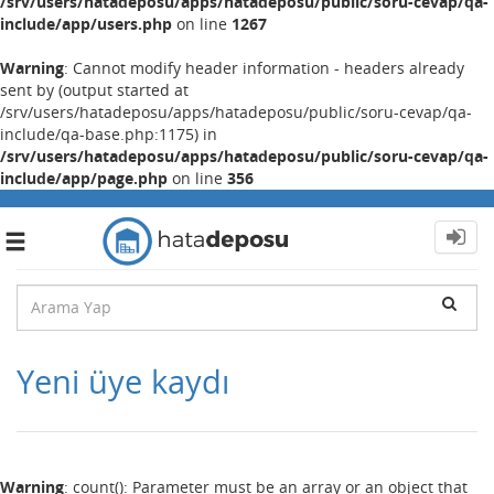
/srv/users/hatadeposu/apps/hatadeposu/public/soru-cevap/qa-
include/app/users.php
on line
1267
Warning
: Cannot modify header information - headers already
sent by (output started at
/srv/users/hatadeposu/apps/hatadeposu/public/soru-cevap/qa-
include/qa-base.php:1175) in
/srv/users/hatadeposu/apps/hatadeposu/public/soru-cevap/qa-
include/app/page.php
on line
356
Toggle
navigation
Yeni üye kaydı
Warning
: count(): Parameter must be an array or an object that