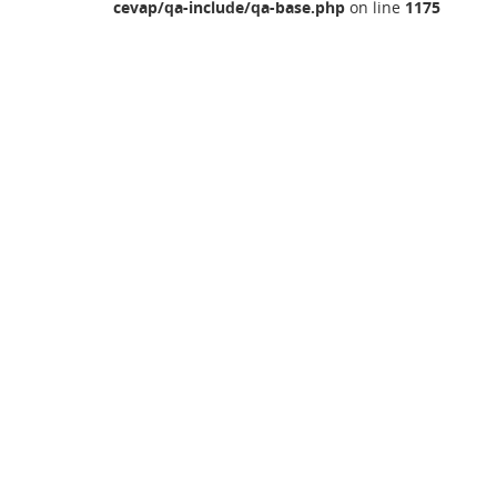
cevap/qa-include/qa-base.php
on line
1175