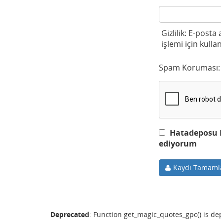
Gizlilik: E-posta
işlemi için kullan
Spam Koruması:
Hatadeposu Ku
ediyorum
Kaydı Tamaml
Deprecated
: Function get_magic_quotes_gpc() is d