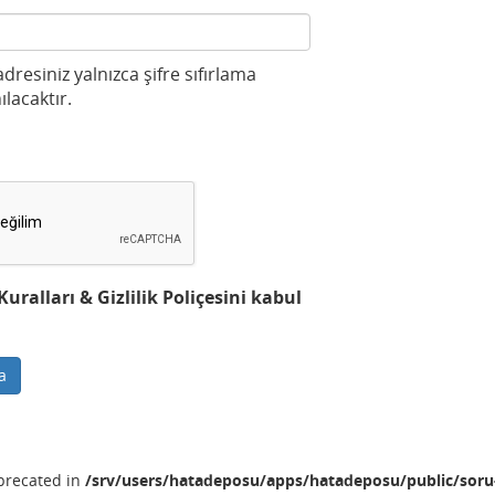
 adresiniz yalnızca şifre sıfırlama
ılacaktır.
ralları & Gizlilik Poliçesini kabul
a
eprecated in
/srv/users/hatadeposu/apps/hatadeposu/public/soru