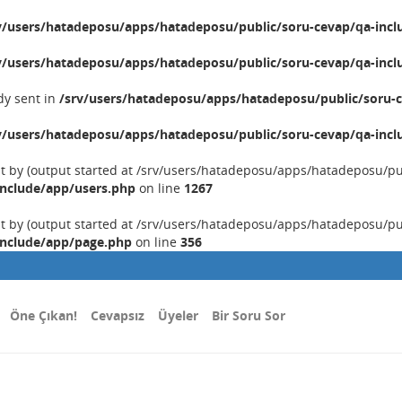
v/users/hatadeposu/apps/hatadeposu/public/soru-cevap/qa-incl
v/users/hatadeposu/apps/hatadeposu/public/soru-cevap/qa-incl
dy sent in
/srv/users/hatadeposu/apps/hatadeposu/public/soru-c
v/users/hatadeposu/apps/hatadeposu/public/soru-cevap/qa-incl
nt by (output started at /srv/users/hatadeposu/apps/hatadeposu/p
include/app/users.php
on line
1267
nt by (output started at /srv/users/hatadeposu/apps/hatadeposu/p
include/app/page.php
on line
356
Öne Çıkan!
Cevapsız
Üyeler
Bir Soru Sor