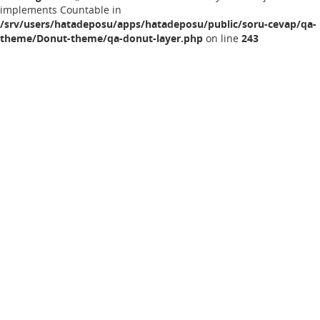
implements Countable in
/srv/users/hatadeposu/apps/hatadeposu/public/soru-cevap/qa-
theme/Donut-theme/qa-donut-layer.php
on line
243