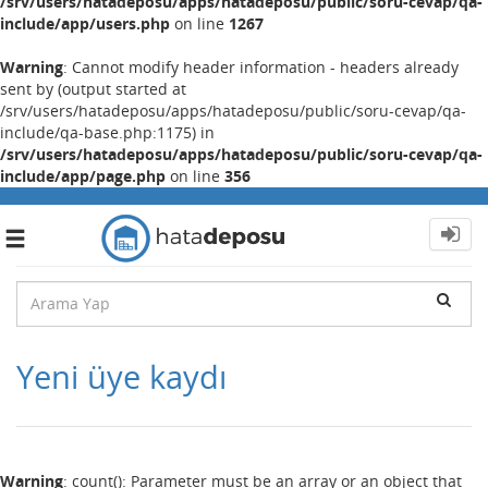
/srv/users/hatadeposu/apps/hatadeposu/public/soru-cevap/qa-
include/app/users.php
on line
1267
Warning
: Cannot modify header information - headers already
sent by (output started at
/srv/users/hatadeposu/apps/hatadeposu/public/soru-cevap/qa-
include/qa-base.php:1175) in
/srv/users/hatadeposu/apps/hatadeposu/public/soru-cevap/qa-
include/app/page.php
on line
356
Toggle
navigation
Yeni üye kaydı
Warning
: count(): Parameter must be an array or an object that