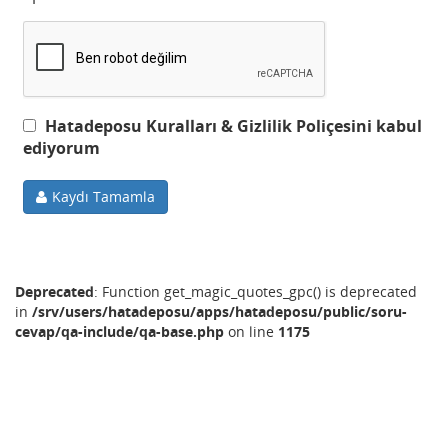
Hatadeposu Kuralları & Gizlilik Poliçesini kabul
ediyorum
Kaydı Tamamla
Deprecated
: Function get_magic_quotes_gpc() is deprecated
in
/srv/users/hatadeposu/apps/hatadeposu/public/soru-
cevap/qa-include/qa-base.php
on line
1175