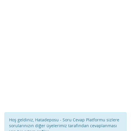
Hoş geldiniz, Hatadeposu - Soru Cevap Platformu sizlere
sorularınızın diğer üyelerimiz tarafından cevaplanması