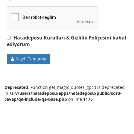
Hatadeposu Kuralları & Gizlilik Poliçesini kabul
ediyorum
Kaydı Tamamla
Deprecated
: Function get_magic_quotes_gpc() is deprecated
in
/srv/users/hatadeposu/apps/hatadeposu/public/soru-
cevap/qa-include/qa-base.php
on line
1175