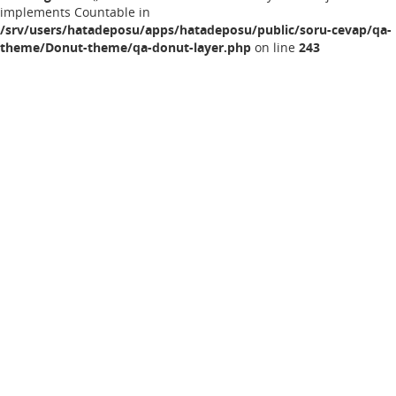
implements Countable in
/srv/users/hatadeposu/apps/hatadeposu/public/soru-cevap/qa-
theme/Donut-theme/qa-donut-layer.php
on line
243