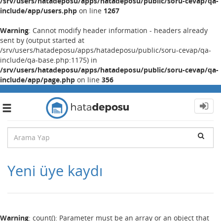
/srv/users/hatadeposu/apps/hatadeposu/public/soru-cevap/qa-
include/app/users.php
on line
1267
Warning
: Cannot modify header information - headers already
sent by (output started at
/srv/users/hatadeposu/apps/hatadeposu/public/soru-cevap/qa-
include/qa-base.php:1175) in
/srv/users/hatadeposu/apps/hatadeposu/public/soru-cevap/qa-
include/app/page.php
on line
356
Toggle
navigation
Yeni üye kaydı
Warning
: count(): Parameter must be an array or an object that