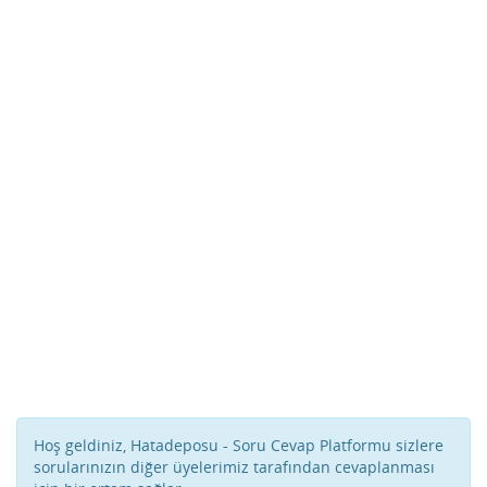
Hoş geldiniz, Hatadeposu - Soru Cevap Platformu sizlere
sorularınızın diğer üyelerimiz tarafından cevaplanması