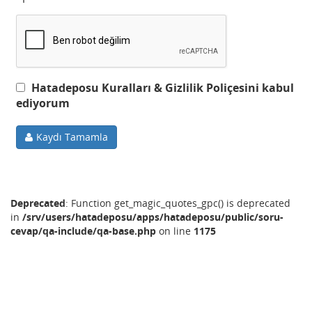
Hatadeposu Kuralları & Gizlilik Poliçesini kabul
ediyorum
Kaydı Tamamla
Deprecated
: Function get_magic_quotes_gpc() is deprecated
in
/srv/users/hatadeposu/apps/hatadeposu/public/soru-
cevap/qa-include/qa-base.php
on line
1175