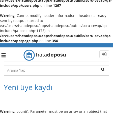
/srv/users/hatadeposu/apps/hatadeposu/public/soru-cevap/qa-
include/app/users.php
on line
1267
Warning
: Cannot modify header information - headers already
sent by (output started at
/srv/users/hatadeposu/apps/hatadeposu/public/soru-cevap/qa-
include/qa-base.php:1175) in
/srv/users/hatadeposu/apps/hatadeposu/public/soru-cevap/qa-
include/app/page.php
on line
356
Toggle
navigation
Yeni üye kaydı
Warning
: count(): Parameter must be an array or an object that