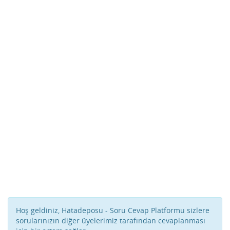
Hoş geldiniz, Hatadeposu - Soru Cevap Platformu sizlere
sorularınızın diğer üyelerimiz tarafından cevaplanması