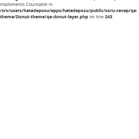
implements Countable in
/srv/users/hatadeposu/apps/hatadeposu/public/soru-cevap/qa-
theme/Donut-theme/qa-donut-layer.php
on line
243