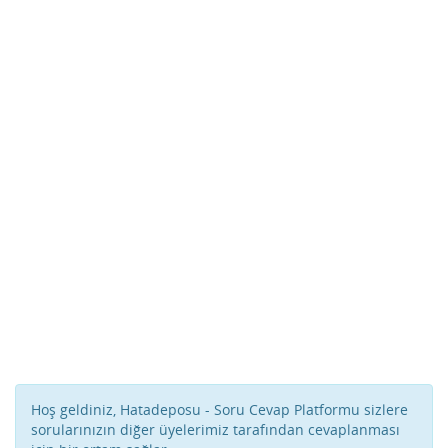
Hoş geldiniz, Hatadeposu - Soru Cevap Platformu sizlere
sorularınızın diğer üyelerimiz tarafından cevaplanması