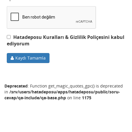
Hatadeposu Kuralları & Gizlilik Poliçesini kabul
ediyorum
Kaydı Tamamla
Deprecated
: Function get_magic_quotes_gpc() is deprecated
in
/srv/users/hatadeposu/apps/hatadeposu/public/soru-
cevap/qa-include/qa-base.php
on line
1175