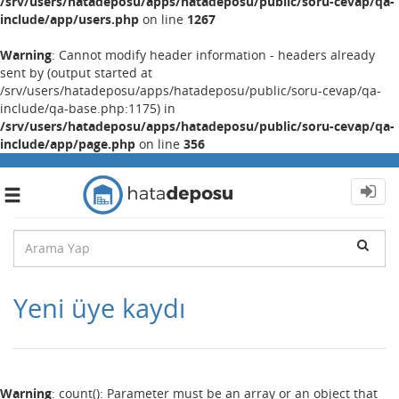
/srv/users/hatadeposu/apps/hatadeposu/public/soru-cevap/qa-
include/app/users.php
on line
1267
Warning
: Cannot modify header information - headers already
sent by (output started at
/srv/users/hatadeposu/apps/hatadeposu/public/soru-cevap/qa-
include/qa-base.php:1175) in
/srv/users/hatadeposu/apps/hatadeposu/public/soru-cevap/qa-
include/app/page.php
on line
356
Toggle
navigation
Yeni üye kaydı
Warning
: count(): Parameter must be an array or an object that