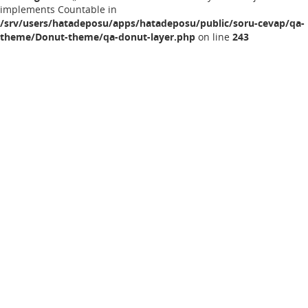
implements Countable in
/srv/users/hatadeposu/apps/hatadeposu/public/soru-cevap/qa-
theme/Donut-theme/qa-donut-layer.php
on line
243