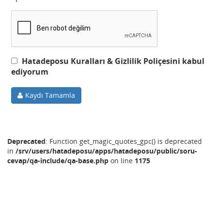
Hatadeposu Kuralları & Gizlilik Poliçesini kabul
ediyorum
Kaydı Tamamla
Deprecated
: Function get_magic_quotes_gpc() is deprecated
in
/srv/users/hatadeposu/apps/hatadeposu/public/soru-
cevap/qa-include/qa-base.php
on line
1175