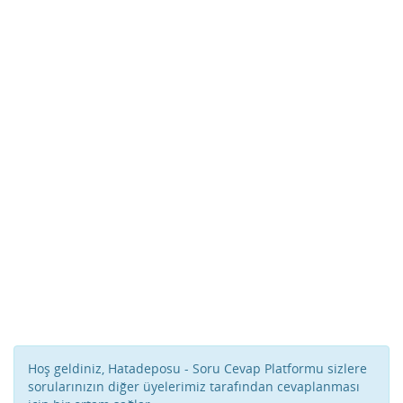
Hoş geldiniz, Hatadeposu - Soru Cevap Platformu sizlere
sorularınızın diğer üyelerimiz tarafından cevaplanması