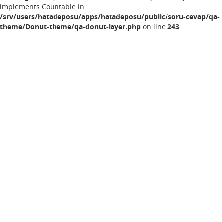
implements Countable in
/srv/users/hatadeposu/apps/hatadeposu/public/soru-cevap/qa-
theme/Donut-theme/qa-donut-layer.php
on line
243