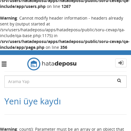
/srv/users/hatadeposu/apps/hatadeposu/public/soru-cevap/qa-
include/app/users.php
on line
1267
Warning
: Cannot modify header information - headers already
sent by (output started at
/srv/users/hatadeposu/apps/hatadeposu/public/soru-cevap/qa-
include/qa-base.php:1175) in
/srv/users/hatadeposu/apps/hatadeposu/public/soru-cevap/qa-
include/app/page.php
on line
356
Toggle
navigation
Yeni üye kaydı
Warning
: count(): Parameter must be an array or an object that