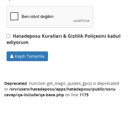
Hatadeposu Kuralları & Gizlilik Poliçesini kabul
ediyorum
Kaydı Tamamla
Deprecated
: Function get_magic_quotes_gpc() is deprecated
in
/srv/users/hatadeposu/apps/hatadeposu/public/soru-
cevap/qa-include/qa-base.php
on line
1175