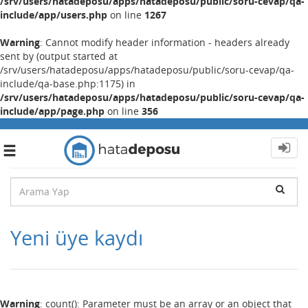
/srv/users/hatadeposu/apps/hatadeposu/public/soru-cevap/qa-
include/app/users.php
on line
1267
Warning
: Cannot modify header information - headers already
sent by (output started at
/srv/users/hatadeposu/apps/hatadeposu/public/soru-cevap/qa-
include/qa-base.php:1175) in
/srv/users/hatadeposu/apps/hatadeposu/public/soru-cevap/qa-
include/app/page.php
on line
356
Toggle
navigation
Yeni üye kaydı
Warning
: count(): Parameter must be an array or an object that