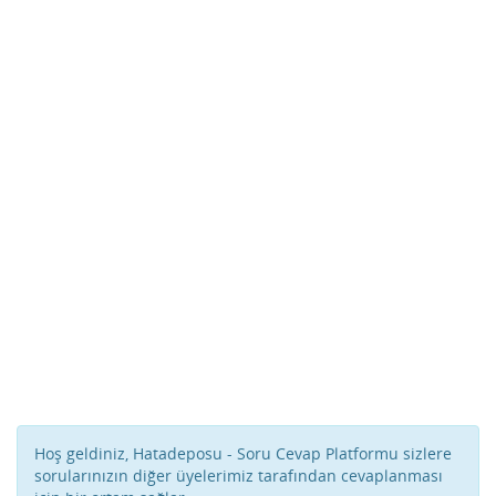
Hoş geldiniz, Hatadeposu - Soru Cevap Platformu sizlere
sorularınızın diğer üyelerimiz tarafından cevaplanması