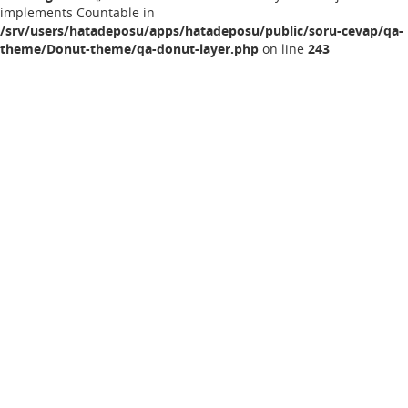
implements Countable in
/srv/users/hatadeposu/apps/hatadeposu/public/soru-cevap/qa-
theme/Donut-theme/qa-donut-layer.php
on line
243