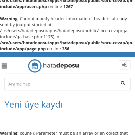
/srv/users/hatadeposu/apps/hatadeposu/public/soru-cevap/qa-
include/app/users.php
on line
1267
Warning
: Cannot modify header information - headers already
sent by (output started at
/srv/users/hatadeposu/apps/hatadeposu/public/soru-cevap/qa-
include/qa-base.php:1175) in
/srv/users/hatadeposu/apps/hatadeposu/public/soru-cevap/qa-
include/app/page.php
on line
356
Toggle
navigation
Yeni üye kaydı
Warning
: count(): Parameter must be an array or an object that