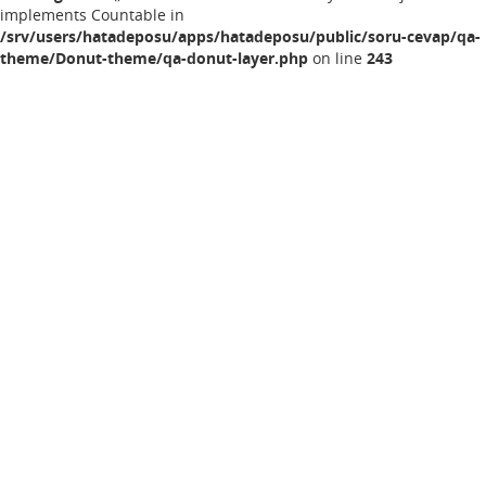
implements Countable in
/srv/users/hatadeposu/apps/hatadeposu/public/soru-cevap/qa-
theme/Donut-theme/qa-donut-layer.php
on line
243