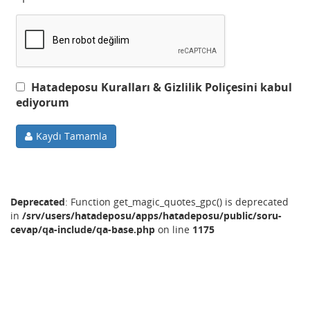
Hatadeposu Kuralları & Gizlilik Poliçesini kabul
ediyorum
Kaydı Tamamla
Deprecated
: Function get_magic_quotes_gpc() is deprecated
in
/srv/users/hatadeposu/apps/hatadeposu/public/soru-
cevap/qa-include/qa-base.php
on line
1175