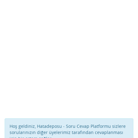
Hoş geldiniz, Hatadeposu - Soru Cevap Platformu sizlere
sorularınızın diğer üyelerimiz tarafından cevaplanması