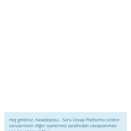
Hoş geldiniz, Hatadeposu - Soru Cevap Platformu sizlere
sorularınızın diğer üyelerimiz tarafından cevaplanması