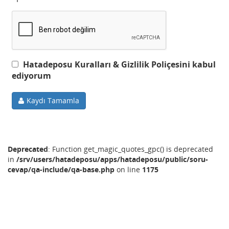
Hatadeposu Kuralları & Gizlilik Poliçesini kabul
ediyorum
Kaydı Tamamla
Deprecated
: Function get_magic_quotes_gpc() is deprecated
in
/srv/users/hatadeposu/apps/hatadeposu/public/soru-
cevap/qa-include/qa-base.php
on line
1175