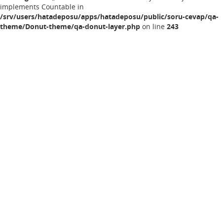
implements Countable in
/srv/users/hatadeposu/apps/hatadeposu/public/soru-cevap/qa-
theme/Donut-theme/qa-donut-layer.php
on line
243