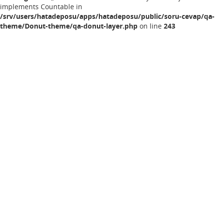
implements Countable in
/srv/users/hatadeposu/apps/hatadeposu/public/soru-cevap/qa-
theme/Donut-theme/qa-donut-layer.php
on line
243