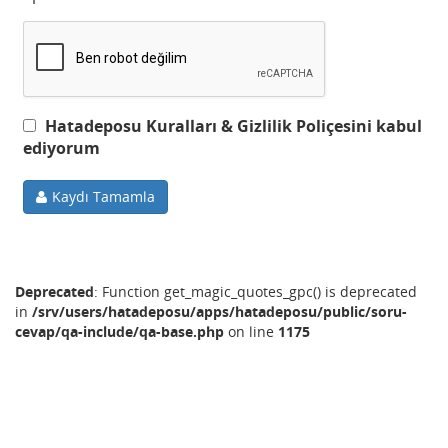
Hatadeposu Kuralları & Gizlilik Poliçesini kabul
ediyorum
Kaydı Tamamla
Deprecated
: Function get_magic_quotes_gpc() is deprecated
in
/srv/users/hatadeposu/apps/hatadeposu/public/soru-
cevap/qa-include/qa-base.php
on line
1175