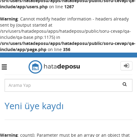
/srv/users/hatadeposu/apps/hatadeposu/public/soru-cevap/qa-
include/app/users.php
on line
1267
Warning
: Cannot modify header information - headers already
sent by (output started at
/srv/users/hatadeposu/apps/hatadeposu/public/soru-cevap/qa-
include/qa-base.php:1175) in
/srv/users/hatadeposu/apps/hatadeposu/public/soru-cevap/qa-
include/app/page.php
on line
356
Toggle
navigation
Yeni üye kaydı
Warning
: count(): Parameter must be an array or an object that