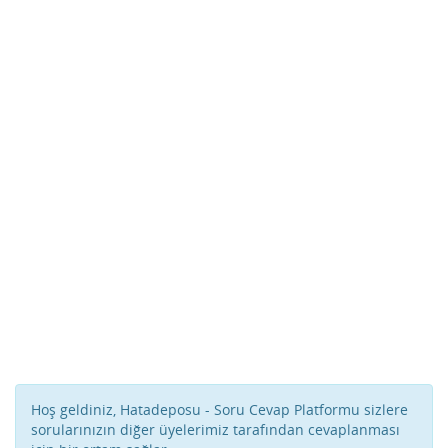
Hoş geldiniz, Hatadeposu - Soru Cevap Platformu sizlere
sorularınızın diğer üyelerimiz tarafından cevaplanması