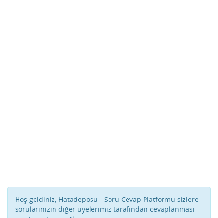
Hoş geldiniz, Hatadeposu - Soru Cevap Platformu sizlere
sorularınızın diğer üyelerimiz tarafından cevaplanması