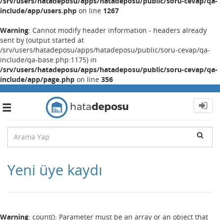
/srv/users/hatadeposu/apps/hatadeposu/public/soru-cevap/qa-
include/app/users.php
on line
1267
Warning
: Cannot modify header information - headers already
sent by (output started at
/srv/users/hatadeposu/apps/hatadeposu/public/soru-cevap/qa-
include/qa-base.php:1175) in
/srv/users/hatadeposu/apps/hatadeposu/public/soru-cevap/qa-
include/app/page.php
on line
356
Toggle
navigation
Yeni üye kaydı
Warning
: count(): Parameter must be an array or an object that