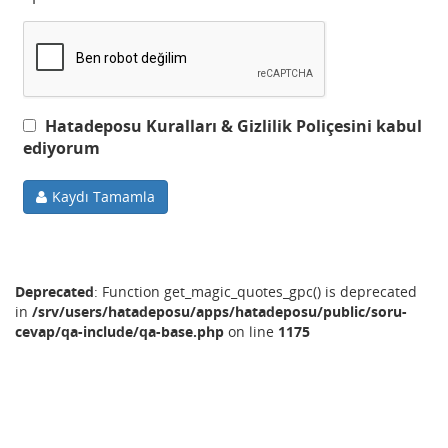
Hatadeposu Kuralları & Gizlilik Poliçesini kabul
ediyorum
Kaydı Tamamla
Deprecated
: Function get_magic_quotes_gpc() is deprecated
in
/srv/users/hatadeposu/apps/hatadeposu/public/soru-
cevap/qa-include/qa-base.php
on line
1175