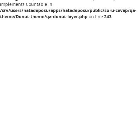
implements Countable in
/srv/users/hatadeposu/apps/hatadeposu/public/soru-cevap/qa-
theme/Donut-theme/qa-donut-layer.php
on line
243