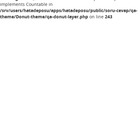
implements Countable in
/srv/users/hatadeposu/apps/hatadeposu/public/soru-cevap/qa-
theme/Donut-theme/qa-donut-layer.php
on line
243