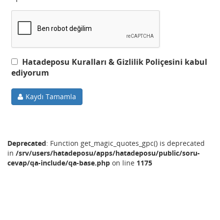
Hatadeposu Kuralları & Gizlilik Poliçesini kabul
ediyorum
Kaydı Tamamla
Deprecated
: Function get_magic_quotes_gpc() is deprecated
in
/srv/users/hatadeposu/apps/hatadeposu/public/soru-
cevap/qa-include/qa-base.php
on line
1175