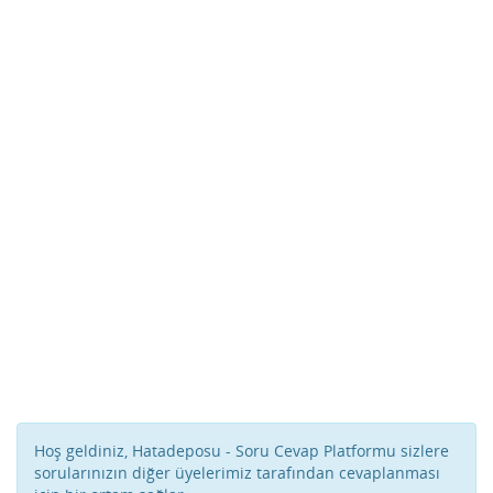
Hoş geldiniz, Hatadeposu - Soru Cevap Platformu sizlere
sorularınızın diğer üyelerimiz tarafından cevaplanması