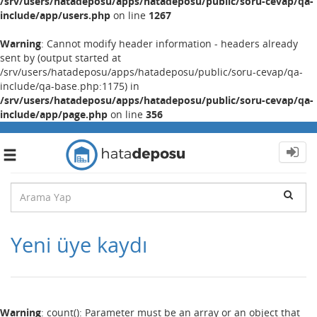
/srv/users/hatadeposu/apps/hatadeposu/public/soru-cevap/qa-
include/app/users.php
on line
1267
Warning
: Cannot modify header information - headers already
sent by (output started at
/srv/users/hatadeposu/apps/hatadeposu/public/soru-cevap/qa-
include/qa-base.php:1175) in
/srv/users/hatadeposu/apps/hatadeposu/public/soru-cevap/qa-
include/app/page.php
on line
356
Toggle
navigation
Yeni üye kaydı
Warning
: count(): Parameter must be an array or an object that