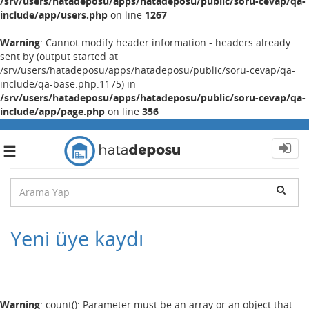
/srv/users/hatadeposu/apps/hatadeposu/public/soru-cevap/qa-
include/app/users.php
on line
1267
Warning
: Cannot modify header information - headers already
sent by (output started at
/srv/users/hatadeposu/apps/hatadeposu/public/soru-cevap/qa-
include/qa-base.php:1175) in
/srv/users/hatadeposu/apps/hatadeposu/public/soru-cevap/qa-
include/app/page.php
on line
356
Toggle
navigation
Yeni üye kaydı
Warning
: count(): Parameter must be an array or an object that