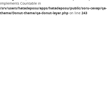
implements Countable in
/srv/users/hatadeposu/apps/hatadeposu/public/soru-cevap/qa-
theme/Donut-theme/qa-donut-layer.php
on line
243