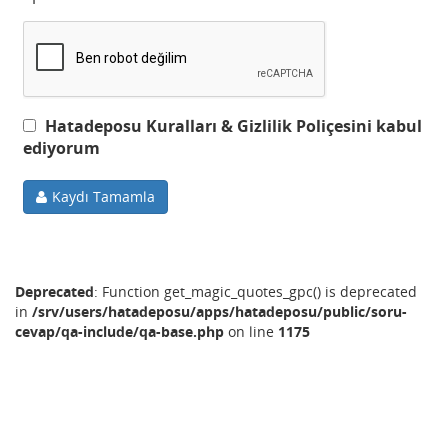
Hatadeposu Kuralları & Gizlilik Poliçesini kabul
ediyorum
Kaydı Tamamla
Deprecated
: Function get_magic_quotes_gpc() is deprecated
in
/srv/users/hatadeposu/apps/hatadeposu/public/soru-
cevap/qa-include/qa-base.php
on line
1175