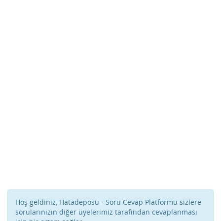
Hoş geldiniz, Hatadeposu - Soru Cevap Platformu sizlere
sorularınızın diğer üyelerimiz tarafından cevaplanması